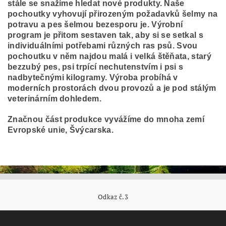
stále se snažíme hledat nové produkty. Naše
pochoutky vyhovují přirozeným požadavků šelmy na
potravu a pes šelmou bezesporu je. Výrobní
program je přitom sestaven tak, aby si se setkal s
individuálními potřebami různých ras psů. Svou
pochoutku v něm najdou malá i velká štěňata, starý
bezzubý pes, psi trpící nechutenstvím i psi s
nadbytečnými kilogramy. Výroba probíhá v
moderních prostorách dvou provozů a je pod stálým
veterinárním dohledem.
Značnou část produkce vyvážíme do mnoha zemí
Evropské unie, Švýcarska.
Odkaz č.3