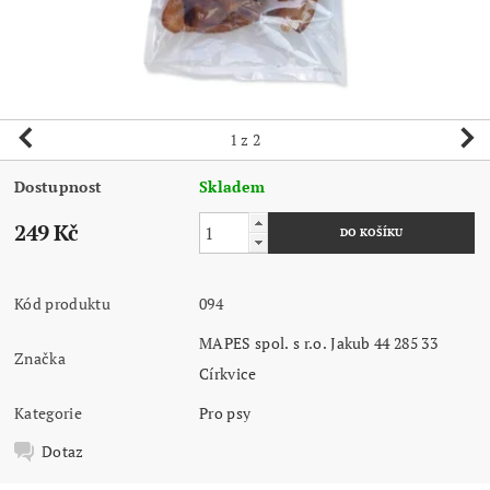
1
z 2
Dostupnost
Skladem
249 Kč
Kód produktu
094
MAPES spol. s r.o. Jakub 44 285 33
Značka
Církvice
Kategorie
Pro psy
Dotaz