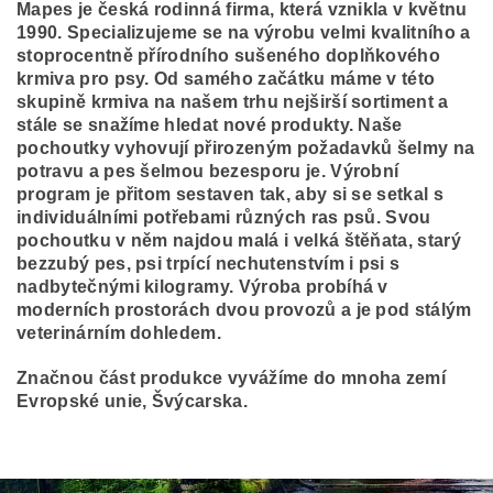
Mapes je česká rodinná firma, která vznikla v květnu
1990. Specializujeme se na výrobu velmi kvalitního a
stoprocentně přírodního sušeného doplňkového
krmiva pro psy. Od samého začátku máme v této
skupině krmiva na našem trhu nejširší sortiment a
stále se snažíme hledat nové produkty. Naše
pochoutky vyhovují přirozeným požadavků šelmy na
potravu a pes šelmou bezesporu je. Výrobní
program je přitom sestaven tak, aby si se setkal s
individuálními potřebami různých ras psů. Svou
pochoutku v něm najdou malá i velká štěňata, starý
bezzubý pes, psi trpící nechutenstvím i psi s
nadbytečnými kilogramy. Výroba probíhá v
moderních prostorách dvou provozů a je pod stálým
veterinárním dohledem.
Značnou část produkce vyvážíme do mnoha zemí
Evropské unie, Švýcarska.