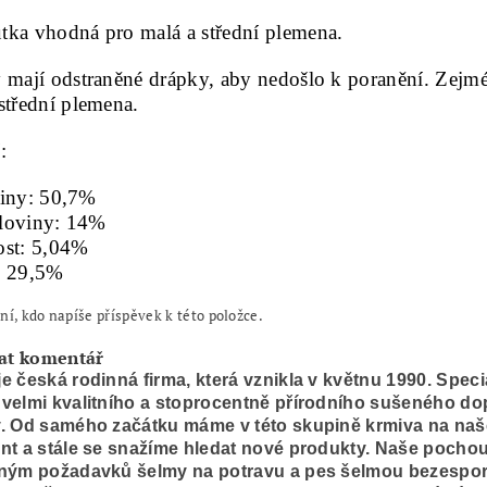
tka vhodná pro malá a střední plemena.
y mají odstraněné drápky, aby nedošlo k poranění. Zejm
střední plemena.
:
einy: 50,7%
loviny: 14%
ost: 5,04%
: 29,5%
ní, kdo napíše příspěvek k této položce.
at komentář
e česká rodinná firma, která vznikla v květnu 1990. Speci
velmi kvalitního a stoprocentně přírodního sušeného d
. Od samého začátku máme v této skupině krmiva na naše
nt a stále se snažíme hledat nové produkty. Naše pocho
eným požadavků šelmy na potravu a pes šelmou bezesporu