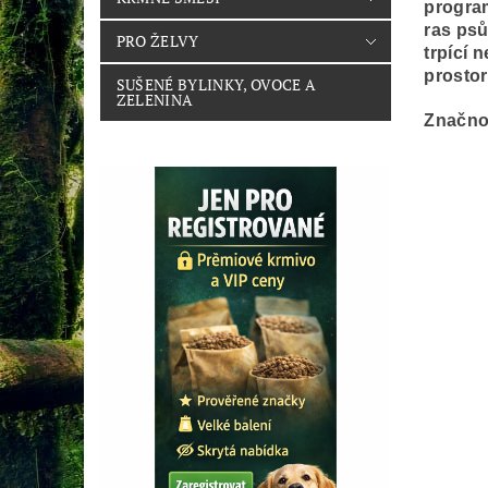
program
ras psů
PRO ŽELVY
trpící 
prostor
SUŠENÉ BYLINKY, OVOCE A
ZELENINA
Značno