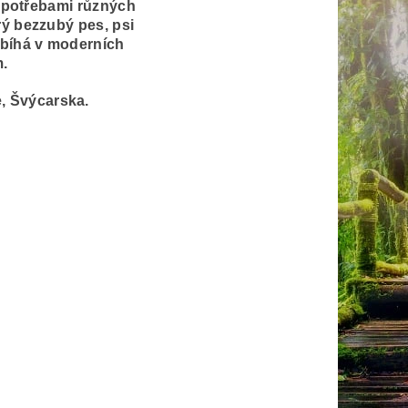
i potřebami různých
rý bezzubý pes, psi
obíhá v moderních
.
, Švýcarska.