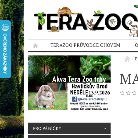
TERAZOO PRŮVODCE CHOVEM
HODNOCENÍ OBCHODU
AQUA TERAZO
P
MA
PRO PÁNÍČKY