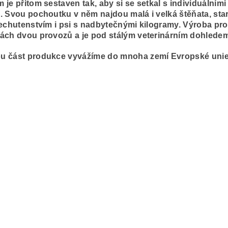
 je přitom sestaven tak, aby si se setkal s individuálním
. Svou pochoutku v něm najdou malá i velká štěňata, sta
nechutenstvím i psi s nadbytečnými kilogramy. Výroba pr
ách dvou provozů a je pod stálým veterinárním dohledem
u část produkce vyvážíme do mnoha zemí Evropské unie