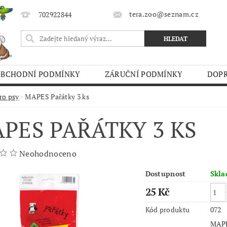
tera.zoo@seznam.cz
702922844
OBCHODNÍ PODMÍNKY
ZÁRUČNÍ PODMÍNKY
DOPR
O TRHY
ro psy
MAPES Pařátky 3 ks
PES PAŘÁTKY 3 KS
Neohodnoceno
Dostupnost
Skl
25 Kč
Kód produktu
072
MAPES