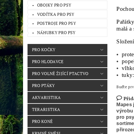
OBOJKY PRO PSY
Pochou
VODÍTKA PRO PSY
Pařátk
POSTROJE PRO PSY
malá a 
NÁHUBKY PRO PSY
Složení
PRO KOČKY
prot
pope
PRO HLODAVCE
vlhk
PRO VOLNĚ ŽIJÍCÍ PTACTVO
tuky
PRO PTÁKY
Buďte prv
AKVARISTIKA
Přid
Mapes j
TERARISTIKA
výrobu 
pro psy
PRO KONĚ
sortime
přiroz
KRMNÉ SMĚSI