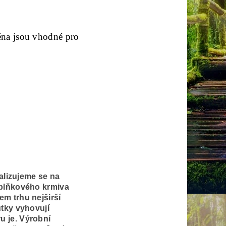
éna jsou vhodné pro
alizujeme se na
oplňkového krmiva
m trhu nejširší
utky vyhovují
 je. Výrobní