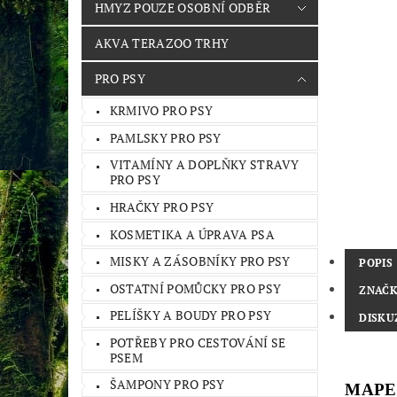
HMYZ POUZE OSOBNÍ ODBĚR
AKVA TERAZOO TRHY
PRO PSY
KRMIVO PRO PSY
PAMLSKY PRO PSY
VITAMÍNY A DOPLŇKY STRAVY
PRO PSY
HRAČKY PRO PSY
KOSMETIKA A ÚPRAVA PSA
MISKY A ZÁSOBNÍKY PRO PSY
POPIS
OSTATNÍ POMŮCKY PRO PSY
ZNAČ
PELÍŠKY A BOUDY PRO PSY
DISKU
POTŘEBY PRO CESTOVÁNÍ SE
PSEM
ŠAMPONY PRO PSY
MAPE