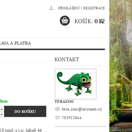
|
PŘIHLÁŠENÍ
REGISTRACE
KOŠÍK:
0 Kč
AVA A PLATBA
KONTAKT
adem
TERAZOO
tera.zoo
@
seznam.cz
702922844
 spol. s r.o. Jakub 44