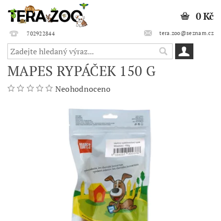
0 Kč
tera.zoo@seznam.cz
702922844
MAPES RYPÁČEK 150 G
Neohodnoceno