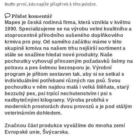
Buďte první, kdo napíše příspěvek k této položce.
Přidat komentář
Mapes je česká rodinná firma, která vznikla v květnu
1990. Specializujeme se na výrobu velmi kvalitního a
stoprocentně přírodního sušeného doplňkového
krmiva pro psy. Od samého začátku máme v této
skupině krmiva na našem trhu nejširší sortiment a
stále se snažíme hledat nové produkty. Naše
pochoutky vyhovují přirozeným požadavků šelmy na
potravu a pes šelmou bezesporu je. Výrobní
program je přitom sestaven tak, aby si se setkal s
individuálními potřebami různých ras psů. Svou
pochoutku v něm najdou malá i velká štěňata, starý
bezzubý pes, psi trpící nechutenstvím i psi s
nadbytečnými kilogramy. Výroba probíhá v
moderních prostorách dvou provozů a je pod stálým
veterinárním dohledem.
Značnou část produkce vyvážíme do mnoha zemí
Evropské unie, Švýcarska.