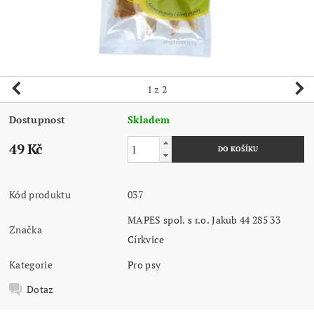
1
z 2
Dostupnost
Skladem
49 Kč
Kód produktu
037
MAPES spol. s r.o. Jakub 44 285 33
Značka
Církvice
Kategorie
Pro psy
Dotaz