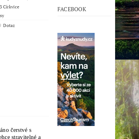
3 Církvice
FACEBOOK
psy
Dotaz
no čerstvé s
hce stravitelné a