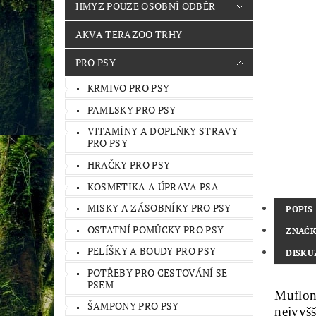
HMYZ POUZE OSOBNÍ ODBĚR
AKVA TERAZOO TRHY
PRO PSY
KRMIVO PRO PSY
PAMLSKY PRO PSY
VITAMÍNY A DOPLŇKY STRAVY
PRO PSY
HRAČKY PRO PSY
KOSMETIKA A ÚPRAVA PSA
MISKY A ZÁSOBNÍKY PRO PSY
POPIS
OSTATNÍ POMŮCKY PRO PSY
ZNAČ
PELÍŠKY A BOUDY PRO PSY
DISKU
POTŘEBY PRO CESTOVÁNÍ SE
PSEM
Muflon
ŠAMPONY PRO PSY
nejvyšš