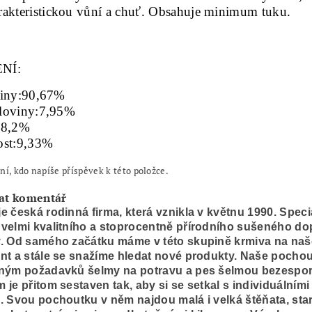
rakteristickou vůní a chuť. Obsahuje minimum tuku.
NÍ:
einy:90,67%
loviny:7,95%
18,2%
ost:9,33%
ní, kdo napíše příspěvek k této položce.
at komentář
e česká rodinná firma, která vznikla v květnu 1990. Speci
velmi kvalitního a stoprocentně přírodního sušeného d
. Od samého začátku máme v této skupině krmiva na naše
nt a stále se snažíme hledat nové produkty. Naše pocho
eným požadavků šelmy na potravu a pes šelmou bezesporu
 je přitom sestaven tak, aby si se setkal s individuálním
. Svou pochoutku v něm najdou malá i velká štěňata, sta