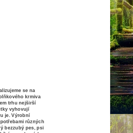
alizujeme se na
oplňkového krmiva
m trhu nejširší
utky vyhovují
 je. Výrobní
i potřebami různých
rý bezzubý pes, psi