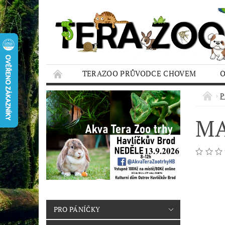
TERAZOO PRŮVODCE CHOVEM
HODNOCENÍ OBCHODU
AQUA TERAZO
P
MA
PRO PÁNÍČKY