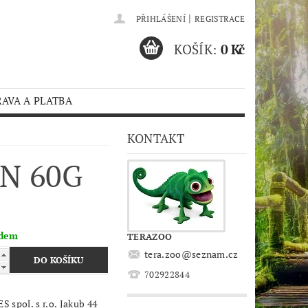
|
PŘIHLÁŠENÍ
REGISTRACE
KOŠÍK:
0 Kč
AVA A PLATBA
KONTAKT
N 60G
adem
TERAZOO
tera.zoo
@
seznam.cz
702922844
 spol. s r.o. Jakub 44