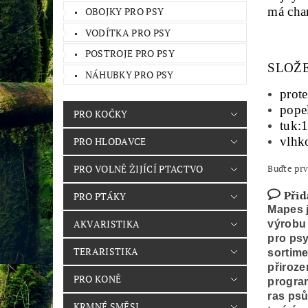
má cha
OBOJKY PRO PSY
VODÍTKA PRO PSY
POSTROJE PRO PSY
SLOŽE
NÁHUBKY PRO PSY
prot
pope
PRO KOČKY
tuk:
vlhk
PRO HLODAVCE
PRO VOLNĚ ŽIJÍCÍ PTACTVO
Buďte prv
Přid
PRO PTÁKY
Mapes j
AKVARISTIKA
výrobu 
pro psy
TERARISTIKA
sortime
přiroz
PRO KONĚ
program
ras psů
KRMNÉ SMĚSI