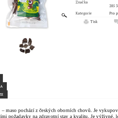
Značka
285 3
Kategorie
Pro 
Tisk
KA
ZE
 – maso pochází z českých oborních chovů. Je vykupová
ími požadavky na zdravotní stav a kvalitu. Je výživné, le