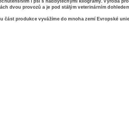
nechutenstvím i psi s nadbytečnými kilogramy. Výroba pr
ách dvou provozů a je pod stálým veterinárním dohledem
u část produkce vyvážíme do mnoha zemí Evropské unie