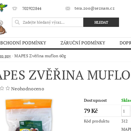
tera.zoo@seznam.cz
702922844
OBCHODNÍ PODMÍNKY
ZÁRUČNÍ PODMÍNKY
DOPR
O TRHY
ro psy
MAPES Zvěřina muflon 60g
PES ZVĚŘINA MUFLO
Neohodnoceno
Dostupnost
Skl
79 Kč
Kód produktu
312
MAPES