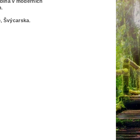
obíhá v moderních
.
, Švýcarska.