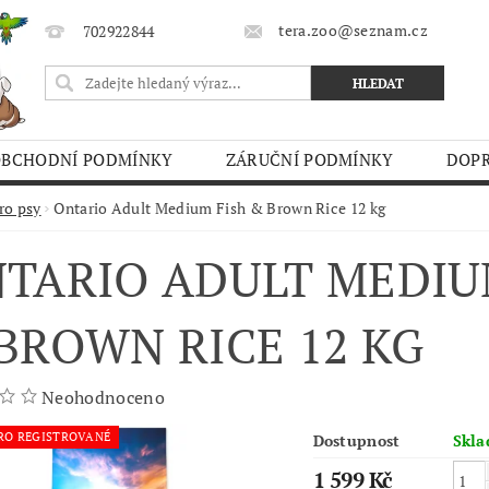
tera.zoo@seznam.cz
702922844
OBCHODNÍ PODMÍNKY
ZÁRUČNÍ PODMÍNKY
DOPR
O TRHY
ro psy
Ontario Adult Medium Fish & Brown Rice 12 kg
TARIO ADULT MEDIU
BROWN RICE 12 KG
Neohodnoceno
RO REGISTROVANÉ
Dostupnost
Skl
1 599 Kč