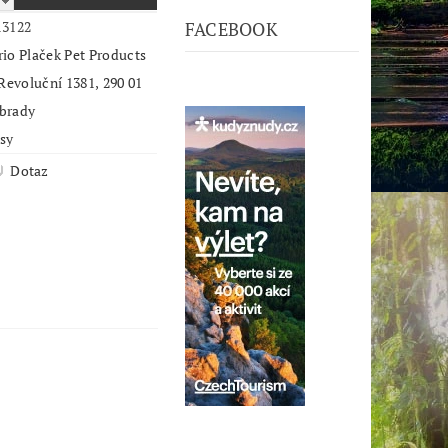
13122
FACEBOOK
io Plaček Pet Products
 Revoluční 1381, 290 01
brady
psy
Dotaz