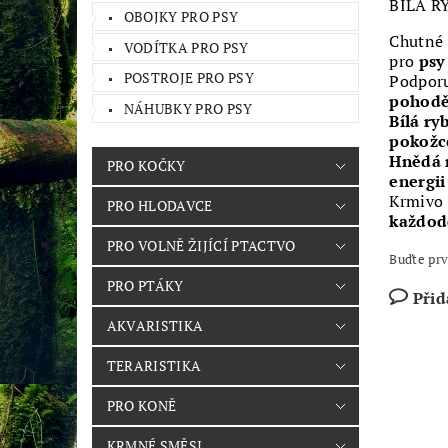
BÍLÁ R
OBOJKY PRO PSY
Chutné
VODÍTKA PRO PSY
pro
psy
POSTROJE PRO PSY
Podpor
pohod
NÁHUBKY PRO PSY
Bílá ry
pokožce
Hnědá 
PRO KOČKY
energii
Krmivo 
PRO HLODAVCE
každod
PRO VOLNĚ ŽIJÍCÍ PTACTVO
Buďte prv
PRO PTÁKY
Přid
AKVARISTIKA
TERARISTIKA
PRO KONĚ
KRMNÉ SMĚSI