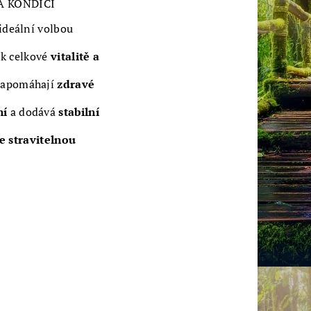
 A KONDICI
ideální volbou
 k celkové
vitalitě a
 napomáhají
zdravé
ní
a dodává
stabilní
e stravitelnou