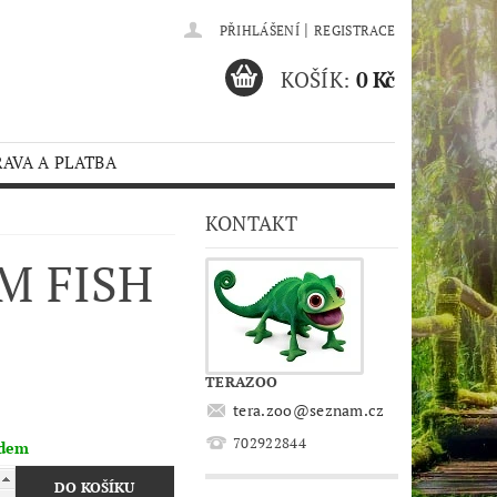
|
PŘIHLÁŠENÍ
REGISTRACE
KOŠÍK:
0 Kč
AVA A PLATBA
KONTAKT
M FISH
TERAZOO
tera.zoo
@
seznam.cz
702922844
adem