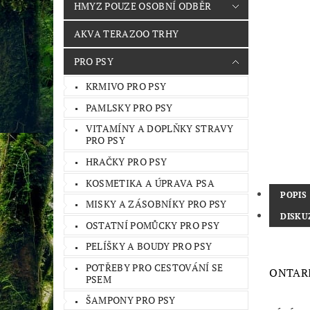
HMYZ POUZE OSOBNÍ ODBĚR
AKVA TERAZOO TRHY
PRO PSY
KRMIVO PRO PSY
PAMLSKY PRO PSY
VITAMÍNY A DOPLŇKY STRAVY
PRO PSY
HRAČKY PRO PSY
KOSMETIKA A ÚPRAVA PSA
POPIS
MISKY A ZÁSOBNÍKY PRO PSY
DISKU
OSTATNÍ POMŮCKY PRO PSY
PELÍŠKY A BOUDY PRO PSY
POTŘEBY PRO CESTOVÁNÍ SE
ONTARI
PSEM
ŠAMPONY PRO PSY