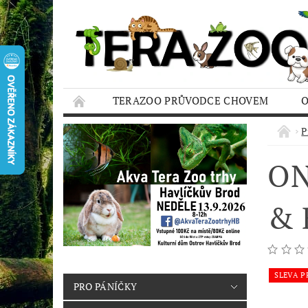
TERAZOO PRŮVODCE CHOVEM
HODNOCENÍ OBCHODU
AQUA TERAZO
P
ON
& 
SLEVA P
PRO PÁNÍČKY