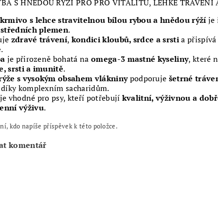
YBA S HNĚDOU RÝŽÍ PRO PRO VITALITU, LEHKÉ TRÁVENÍ
krmivo s lehce stravitelnou bílou rybou a hnědou rýží
je 
 středních plemen
.
uje
zdravé trávení
,
kondici kloubů, srdce a srsti
a přispívá
ě
.
ba
je přirozeně bohatá na
omega-3 mastné kyseliny
, které
, srsti a imunitě
.
rýže s vysokým obsahem vlákniny
podporuje
šetrné tráve
díky komplexním sacharidům.
je vhodné pro psy, kteří potřebují
kvalitní, výživnou a dobř
enní výživu
.
ní, kdo napíše příspěvek k této položce.
at komentář