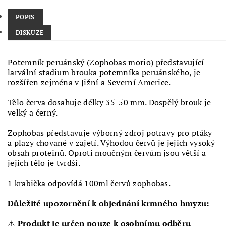
POPIS
DISKUZE
Potemník peruánský (Zophobas morio) představující
larvální stadium brouka potemníka peruánského, je
rozšířen zejména v Jižní a Severní Americe.
Tělo červa dosahuje délky 35-50 mm. Dospělý brouk je
velký a černý.
Zophobas představuje výborný zdroj potravy pro ptáky
a plazy chované v zajetí. Výhodou červů je jejich vysoký
obsah proteinů. Oproti moučným červům jsou větší a
jejich tělo je tvrdší.
1 krabička odpovídá 100ml červů zophobas.
Důležité upozornění k objednání krmného hmyzu:
⚠️
Produkt je určen pouze k osobnímu odběru
–