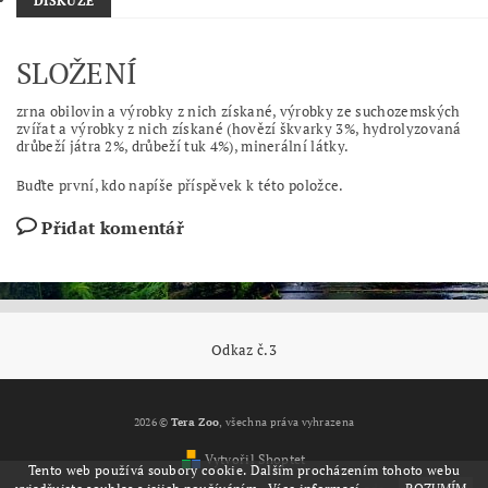
DISKUZE
SLOŽENÍ
zrna obilovin a výrobky z nich získané, výrobky ze suchozemských
zvířat a výrobky z nich získané (hovězí škvarky 3%, hydrolyzovaná
drůbeží játra 2%, drůbeží tuk 4%), minerální látky.
Buďte první, kdo napíše příspěvek k této položce.
Přidat komentář
Odkaz č.3
2026 ©
Tera Zoo
, všechna práva vyhrazena
Vytvořil Shoptet
Tento web používá soubory cookie. Dalším procházením tohoto webu