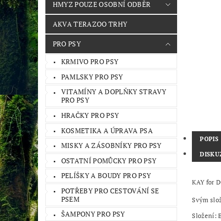
HMYZ POUZE OSOBNÍ ODBĚR
AKVA TERAZOO TRHY
PRO PSY
KRMIVO PRO PSY
PAMLSKY PRO PSY
VITAMÍNY A DOPLŇKY STRAVY
PRO PSY
HRAČKY PRO PSY
KOSMETIKA A ÚPRAVA PSA
POPIS
MISKY A ZÁSOBNÍKY PRO PSY
DISKU
OSTATNÍ POMŮCKY PRO PSY
PELÍŠKY A BOUDY PRO PSY
KAY for D
POTŘEBY PRO CESTOVÁNÍ SE
PSEM
Svým slož
ŠAMPONY PRO PSY
Složení: 