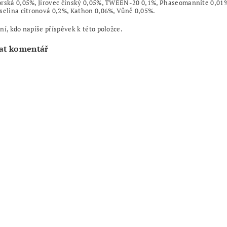
orská 0,05%, Jírovec čínský 0,05%, TWEEN-20 0,1%, Phaseomannite 0,01
selina citronová 0,2%, Kathon 0,06%, Vůně 0,05%.
ní, kdo napíše příspěvek k této položce.
at komentář