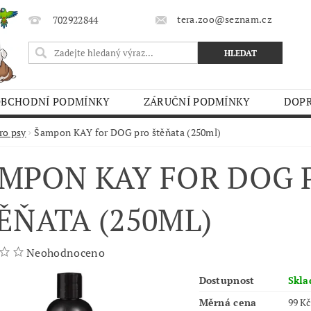
tera.zoo@seznam.cz
702922844
OBCHODNÍ PODMÍNKY
ZÁRUČNÍ PODMÍNKY
DOPR
O TRHY
ro psy
Šampon KAY for DOG pro štěňata (250ml)
MPON KAY FOR DOG 
ĚŇATA (250ML)
Neohodnoceno
Dostupnost
Skl
Měrná cena
99 Kč