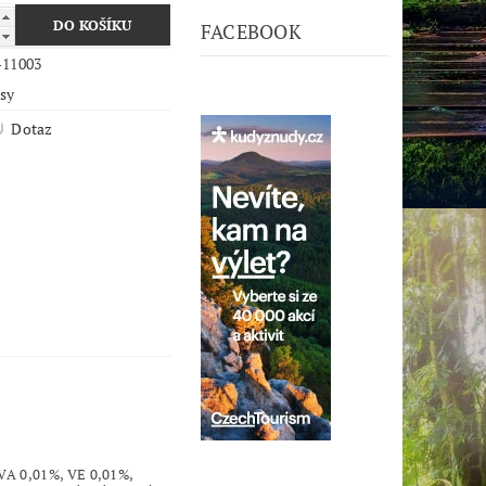
FACEBOOK
-11003
psy
Dotaz
VA 0,01%, VE 0,01%,