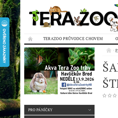
TERAZOO PRŮVODCE CHOVEM
HODNOCENÍ OBCHODU
AQUA TERAZO
P
ŠA
ŠT
PRO PÁNÍČKY