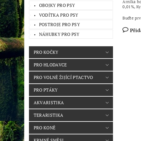
Arnika h
OBOJKY PRO PSY
0,01%, Ky
VODÍTKA PRO PSY
Buďte prv
POSTROJE PRO PSY
Přid
NÁHUBKY PRO PSY
PRO KOČKY
PRO HLODAVCE
PRO VOLNĚ ŽIJÍCÍ PTACTVO
PRO PTÁKY
AKVARISTIKA
TERARISTIKA
PRO KONĚ
KRMNÉ SMĚSI