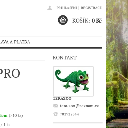
|
PŘIHLÁŠENÍ
REGISTRACE
KOŠÍK:
0 Kč
AVA A PLATBA
KONTAKT
PRO
TERAZOO
tera.zoo
@
seznam.cz
702922844
adem
(>10 ks)
 / 1 ks