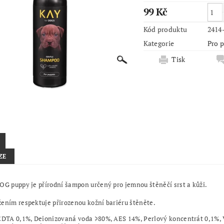
99 Kč
Kód produktu
2414
Kategorie
Pro 
Tisk
ZE
OG puppy je přírodní šampon určený pro jemnou štěněčí srst a kůži.
ením respektuje přirozenou kožní bariéru štěněte.
EDTA 0,1%, Deionizovaná voda ≥80%, AES 14%, Perlový koncentrát 0,1%, 