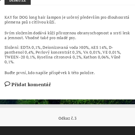
DISKUZE
KAY for DOG long hair šampon je určený především pro dlouhosrstá
plemena psů s citlivou kůží.
Svým složením dodává kůži přirozenou obranyschopnost a srsti lesk
a jemnost. Vhodné také pro mladé psy.
Složení: EDTA 0,1%, Deionizovaná voda ≥80%, AES 14%, D-
panthenol 0,4%, Perlový koncentrát 0,3%, VA 0,01%, VE 0,01%,
TWEEN-20 0,1%, Kyselina citronová 0,2%, Kathon 0,06%, Vůně
0,1%.
Buďte první, kdo napíše příspěvek k této položce.
Přidat komentář
Odkaz č.3