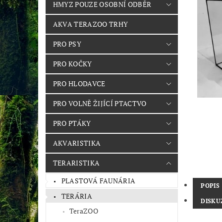
HMYZ POUZE OSOBNÍ ODBĚR
AKVA TERAZOO TRHY
PRO PSY
PRO KOČKY
PRO HLODAVCE
PRO VOLNĚ ŽIJÍCÍ PTACTVO
PRO PTÁKY
AKVARISTIKA
TERARISTIKA
PLASTOVÁ FAUNÁRIA
POPIS
TERÁRIA
DISKU
TeraZOO