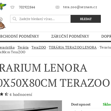
tera.zoo@seznam.cz
702922844
OBCHODNÍ PODMÍNKY
ZÁRUČNÍ PODMÍNKY
DOPR
O TRHY
eraristika
Terária
TeraZOO
TERÁRIA TERAZOO LENORA
Terari
0x80cm TeraZOO
RARIUM LENORA
0X50X80CM TERAZOO
4 hodnocení
Dostupnost
Skl