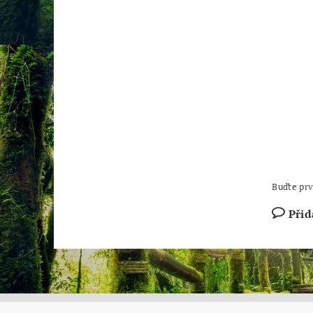
Buďte prv
Přid