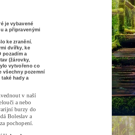
ré je vybavené
u a připravenými
lo ke zranění.
mi dvířky, ke
D pozadím a
tav (žárovky,
 bylo vytvořeno co
ze všechny pozemní
e také hady a
zvednout v naší
elouči a nebo
arijní burzy do
dá Boleslav a
za pochopení.