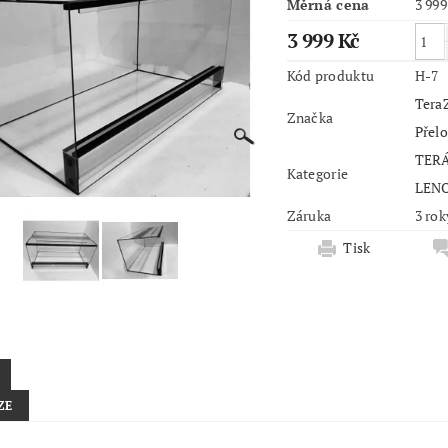
Měrná cena
3 999
3 999 Kč
Kód produktu
H-7
Tera
Značka
Přel
TER
Kategorie
LEN
Záruka
3 rok
Tisk
ZE