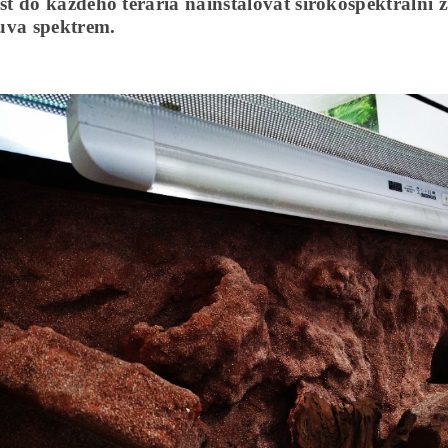
t do každého terária nainstalovat širokospektrální 
uva spektrem.