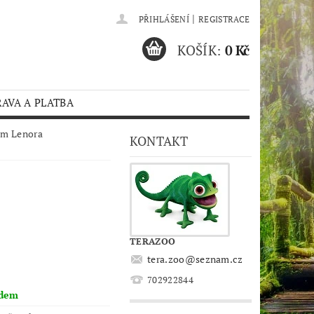
|
PŘIHLÁŠENÍ
REGISTRACE
KOŠÍK:
0 Kč
AVA A PLATBA
um Lenora
KONTAKT
TERAZOO
tera.zoo
@
seznam.cz
702922844
adem