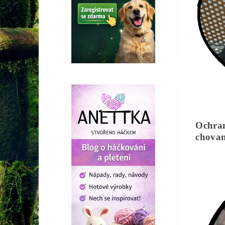
Ochran
chovan