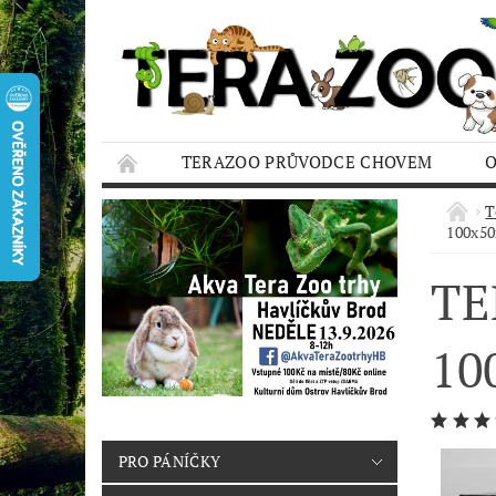
TERAZOO PRŮVODCE CHOVEM
HODNOCENÍ OBCHODU
AQUA TERAZO
T
100x5
TE
10
PRO PÁNÍČKY