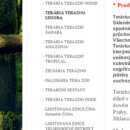
TERÁRIA TERAZOO WOOD
* Prod
TERÁRIA TERAZOO
Terári
LENORA
Skleněn
TERÁRIA TERAZOO
spodní
SAHARA
průchod
Všechny
TERÁRIA TERAZOO
Teráriu
AMAZONIA
kterými
TERÁRIA TERAZOO
veškerý
TROPICAL
substrá
nejpřir
ŹELVÁRIA TERAZOO
ještěry
PALUDÁRIA TERA ZOO
suchoz
TERARIJNÍ SESTAVY
Terári
dílně 
TERÁRIA TERAZOO INDIE
dovést 
LIMITOVANÁ EDICE ČÍNA
Prahy,
dynastie Čchin
Jihlav
LIMITOVANÁ EDICE
VELIKONOČNÍ OSTROVY