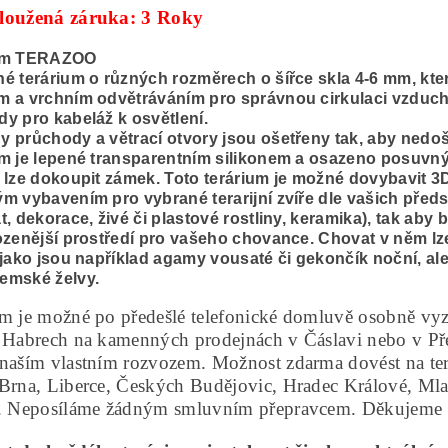
loužená záruka: 3 Roky
um TERAZOO
é terárium o různých rozměrech o šířce skla 4-6 mm, kte
m a vrchním odvětráváním pro správnou cirkulaci vzduch
y pro kabeláž k osvětlení.
 průchody a větrací otvory jsou ošetřeny tak, aby nedoš
m je lepené transparentním silikonem a osazeno posuvný
 lze dokoupit zámek. Toto terárium je možné dovybavit 3
m vybavením pro vybrané terarijní zvíře dle vašich předs
t, dekorace, živé či plastové rostliny, keramika), tak aby
ozenější prostředí pro vašeho chovance. Chovat v něm l
 jako jsou například agamy vousaté či gekončík noční, al
emské želvy.
um je možné po předešlé telefonické domluvě osobně vy
v Habrech na kamenných prodejnách v Čáslavi nebo v Př
naším vlastním rozvozem. Možnost zdarma dovést na ter
 Brna, Liberce, Českých Budějovic, Hradec Králové, Mla
a. Neposíláme žádným smluvním přepravcem. Děkujeme 