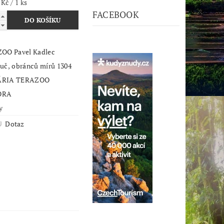
 Kč / 1 ks
FACEBOOK
ZOO Pavel Kadlec
ouč, obránců mírů 1304
ÁRIA TERAZOO
ORA
y
Dotaz