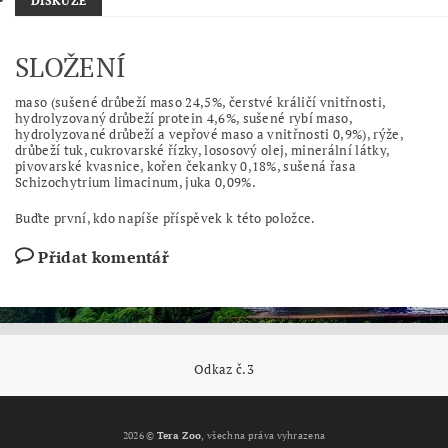
DISKUZE
SLOŽENÍ
maso (sušené drůbeží maso 24,5%, čerstvé králičí vnitřnosti,
hydrolyzovaný drůbeží protein 4,6%, sušené rybí maso,
hydrolyzované drůbeží a vepřové maso a vnitřnosti 0,9%), rýže,
drůbeží tuk, cukrovarské řízky, lososový olej, minerální látky,
pivovarské kvasnice, kořen čekanky 0,18%, sušená řasa
Schizochytrium limacinum, juka 0,09%.
Buďte první, kdo napíše příspěvek k této položce.
Přidat komentář
Odkaz č.3
2026 ©
Tera Zoo
, všechna práva vyhrazena