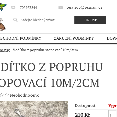
tera.zoo@seznam.cz
702922844
OBCHODNÍ PODMÍNKY
ZÁRUČNÍ PODMÍNKY
DOPR
O TRHY
ro psy
Vodítko z popruhu stopovací 10m/2cm
DÍTKO Z POPRUHU
OPOVACÍ 10M/2CM
Neohodnoceno
Dostupnost
Vypr
210 Kč