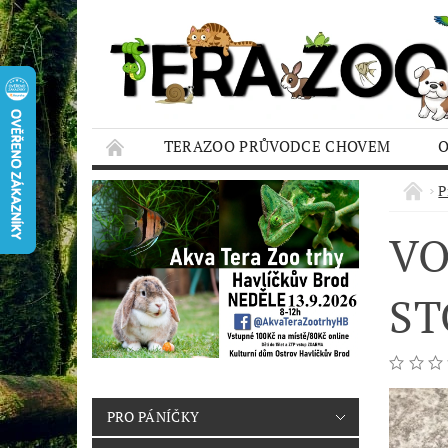
TERAZOO PRŮVODCE CHOVEM
HODNOCENÍ OBCHODU
AQUA TERAZO
P
VO
ST
PRO PÁNÍČKY