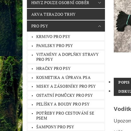
HMYZ POUZE OSOBNÍ ODBĚR
AKVA TERAZOO TRHY
PRO PSY
KRMIVO PRO PSY
PAMLSKY PRO PSY
VITAMÍNY A DOPLŇKY STRAVY
PRO PSY
HRAČKY PRO PSY
KOSMETIKA A ÚPRAVA PSA
POPIS
MISKY A ZÁSOBNÍKY PRO PSY
DISKU
OSTATNÍ POMŮCKY PRO PSY
PELÍŠKY A BOUDY PRO PSY
Vodít
POTŘEBY PRO CESTOVÁNÍ SE
PSEM
Upozorn
ŠAMPONY PRO PSY