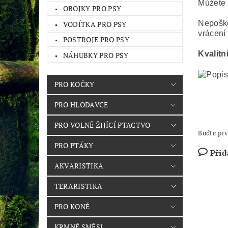
Můžete 
OBOJKY PRO PSY
Nepoško
VODÍTKA PRO PSY
vrácení
POSTROJE PRO PSY
Kvalitn
NÁHUBKY PRO PSY
PRO KOČKY
PRO HLODAVCE
PRO VOLNĚ ŽIJÍCÍ PTACTVO
Buďte prv
PRO PTÁKY
Přid
AKVARISTIKA
TERARISTIKA
PRO KONĚ
KRMNÉ SMĚSI