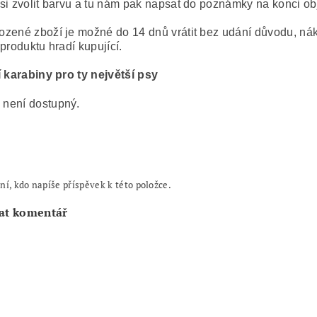
si zvolit barvu a tu nám pak napsat do poznámky na konci o
zené zboží je možné do 14 dnů vrátit bez udání důvodu, nák
 produktu hradí kupující.
í karabiny pro ty největší psy
ní, kdo napíše příspěvek k této položce.
at komentář