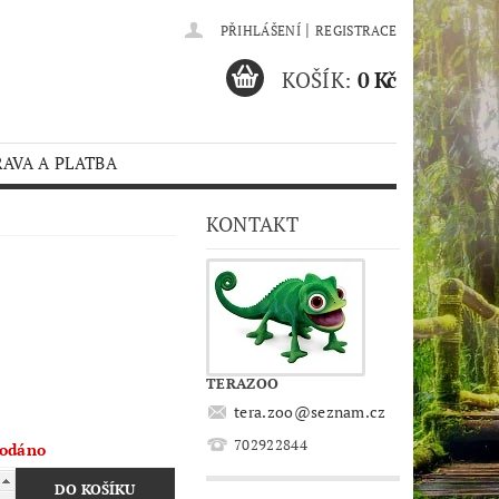
|
PŘIHLÁŠENÍ
REGISTRACE
KOŠÍK:
0 Kč
AVA A PLATBA
KONTAKT
TERAZOO
tera.zoo
@
seznam.cz
702922844
odáno