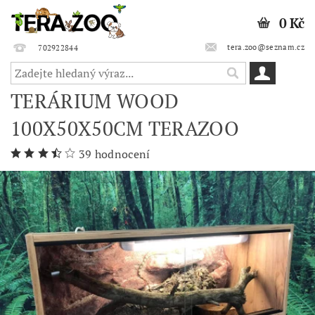
0 Kč
tera.zoo@seznam.cz
702922844
TERÁRIUM WOOD
100X50X50CM TERAZOO
39 hodnocení