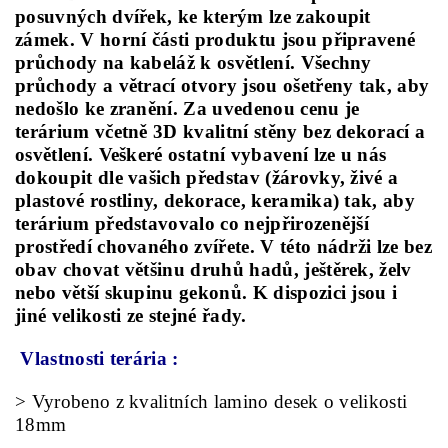
posuvných dvířek, ke kterým lze zakoupit
zámek. V horní části produktu jsou připravené
průchody na kabeláž k osvětlení. Všechny
průchody a větrací otvory jsou ošetřeny tak, aby
nedošlo ke zranění.
Za uvedenou cenu je
terárium včetně 3D kvalitní stěny bez dekorací a
osvětlení. Veškeré ostatní vybavení lze u nás
dokoupit dle vašich představ (žárovky, živé a
plastové rostliny, dekorace, keramika) tak, aby
terárium představovalo co nejpřirozenější
prostředí chovaného zvířete. V této nádrži lze bez
obav chovat většinu druhů hadů, ještěrek, želv
nebo větší skupinu gekonů. K dispozici jsou i
jiné velikosti ze stejné řady.
Vlastnosti terária :
> Vyrobeno z kvalitních lamino desek o velikosti
18mm