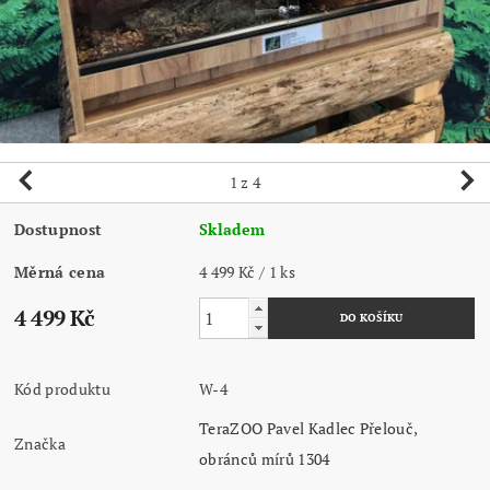
1
z 4
Dostupnost
Skladem
Měrná cena
4 499 Kč / 1 ks
4 499 Kč
Kód produktu
W-4
TeraZOO Pavel Kadlec Přelouč,
Značka
obránců mírů 1304