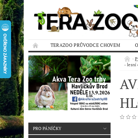
TERAZOO PRŮVODCE CHOVEM
HODNOCENÍ OBCHODU
AQUA TERAZO
P
- lesní
AV
HL
PRO PÁNÍČKY