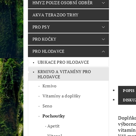
HMYZ POUZE OSOBNÍ ODBĚR
AKVA TERAZOO TRHY
PRO PSY
PRO KOČKY
PRO HLODAVCE
UBIKACE PRO HLODAVCE
KRMIVO A VITAMÍNY PRO
HLODAVCE
Krmivo
POPIS
Vitamíny a doplňky
DISKU
Seno
Pochoutky
Doplňko
výborno
Apetit
vitamín
Vitapol