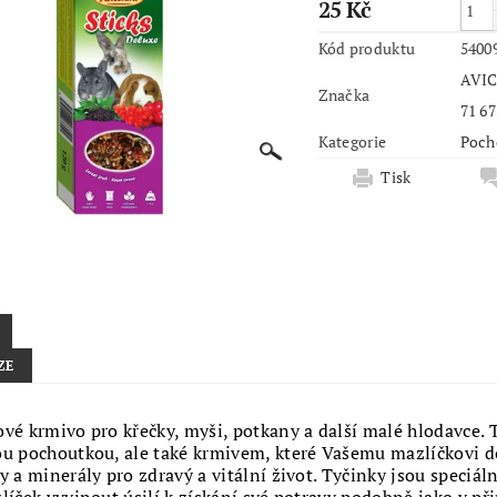
25 Kč
Kód produktu
5400
AVIC
Značka
71 67
Kategorie
Poch
Tisk
ZE
vé krmivo pro křečky, myši, potkany a další malé hlodavce. 
u pochoutkou, ale také krmivem, které Vašemu mazlíčkovi d
y a minerály pro zdravý a vitální život. Tyčinky jsou speciál