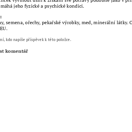
líček vyvinout úsilí k získání své potravy podobně jako v př
máhá jeho fyzické a psychické kondici.
:
ny, semena, ořechy, pekařské výrobky, med, minerální látky.
 EU.
ní, kdo napíše příspěvek k této položce.
at komentář