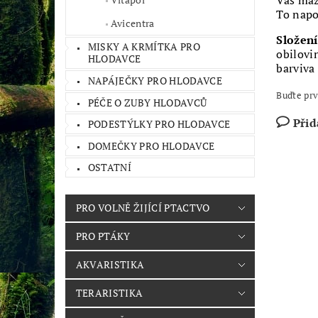
Váš maz
To napo
Avicentra
Složení
MISKY A KRMÍTKA PRO
obilovi
HLODAVCE
barviva
NAPÁJEČKY PRO HLODAVCE
Buďte prv
PÉČE O ZUBY HLODAVCŮ
Přid
PODESTÝLKY PRO HLODAVCE
DOMEČKY PRO HLODAVCE
OSTATNÍ
PRO VOLNĚ ŽIJÍCÍ PTACTVO
PRO PTÁKY
AKVARISTIKA
TERARISTIKA