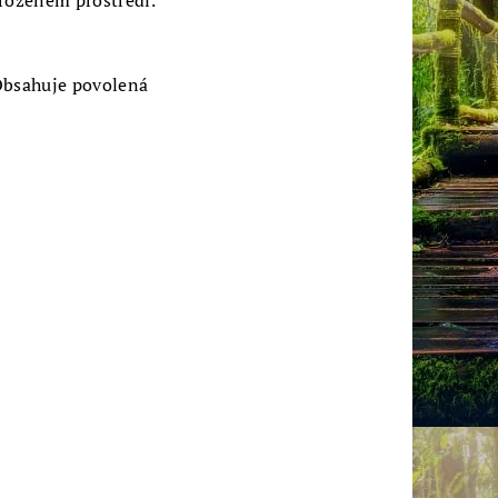
irozeném prostředí.
 Obsahuje povolená