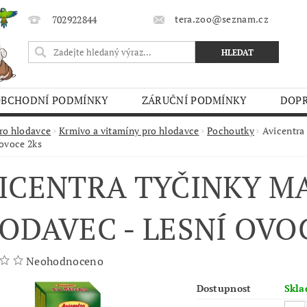
tera.zoo@seznam.cz
702922844
OBCHODNÍ PODMÍNKY
ZÁRUČNÍ PODMÍNKY
DOPR
O TRHY
ro hlodavce
Krmivo a vitamíny pro hlodavce
Pochoutky
Avicentra
 ovoce 2ks
ICENTRA TYČINKY M
ODAVEC - LESNÍ OVO
Neohodnoceno
Dostupnost
Skl