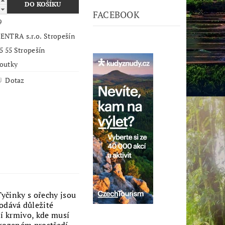
FACEBOOK
9
ENTRA s.r.o. Stropešín
5 55 Stropešín
outky
Dotaz
Tyčinky s ořechy jsou
odává důležité
ní krmivo, kde musí