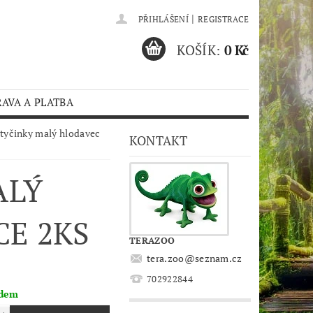
|
PŘIHLÁŠENÍ
REGISTRACE
KOŠÍK:
0 Kč
AVA A PLATBA
 tyčinky malý hlodavec
KONTAKT
ALÝ
CE 2KS
TERAZOO
tera.zoo
@
seznam.cz
702922844
adem