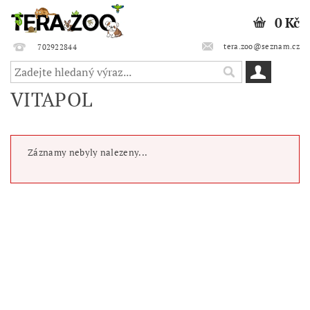
0 Kč
tera.zoo@seznam.cz
702922844
VITAPOL
Záznamy nebyly nalezeny...