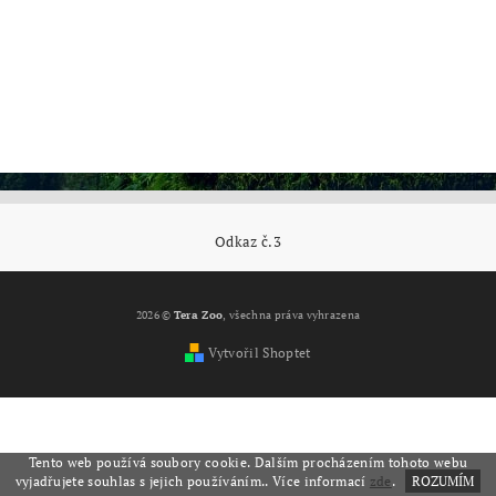
Odkaz č.3
2026 ©
Tera Zoo
, všechna práva vyhrazena
Vytvořil Shoptet
Tento web používá soubory cookie. Dalším procházením tohoto webu
vyjadřujete souhlas s jejich používáním.. Více informací
zde
.
ROZUMÍM