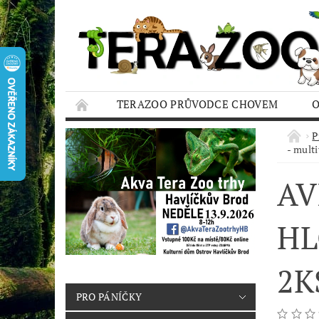
TERAZOO PRŮVODCE CHOVEM
HODNOCENÍ OBCHODU
AQUA TERAZO
P
- mult
AV
HL
2K
PRO PÁNÍČKY