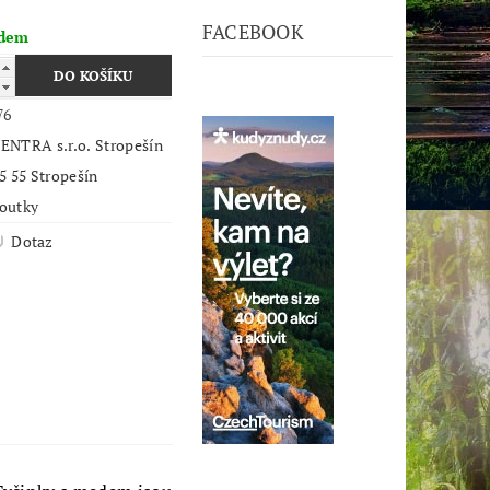
FACEBOOK
adem
76
ENTRA s.r.o. Stropešín
5 55 Stropešín
outky
Dotaz