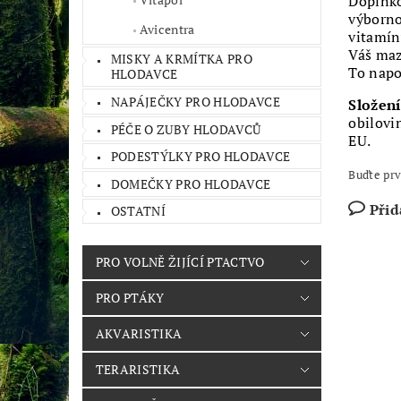
Doplňko
výborno
Avicentra
vitamín
Váš maz
MISKY A KRMÍTKA PRO
To napo
HLODAVCE
NAPÁJEČKY PRO HLODAVCE
Složení
obilovi
PÉČE O ZUBY HLODAVCŮ
EU.
PODESTÝLKY PRO HLODAVCE
Buďte prv
DOMEČKY PRO HLODAVCE
Přid
OSTATNÍ
PRO VOLNĚ ŽIJÍCÍ PTACTVO
PRO PTÁKY
AKVARISTIKA
TERARISTIKA