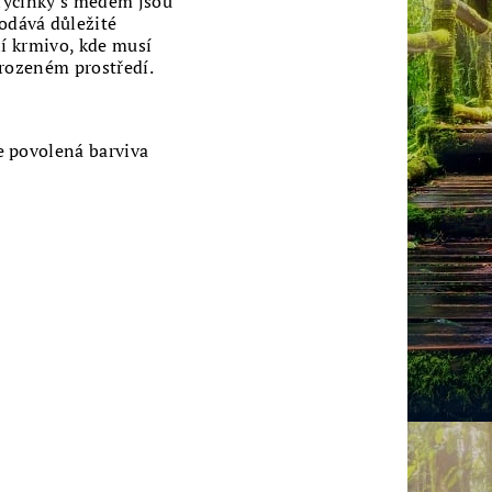
 Tyčinky s medem jsou
odává důležité
ní krmivo, kde musí
irozeném prostředí.
e povolená barviva