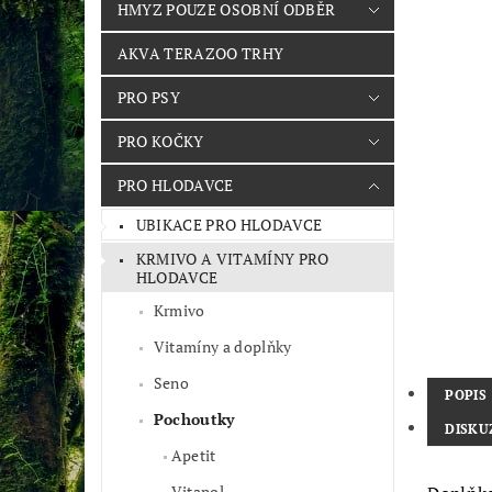
HMYZ POUZE OSOBNÍ ODBĚR
AKVA TERAZOO TRHY
PRO PSY
PRO KOČKY
PRO HLODAVCE
UBIKACE PRO HLODAVCE
KRMIVO A VITAMÍNY PRO
HLODAVCE
Krmivo
Vitamíny a doplňky
Seno
POPIS
Pochoutky
DISKU
Apetit
Vitapol