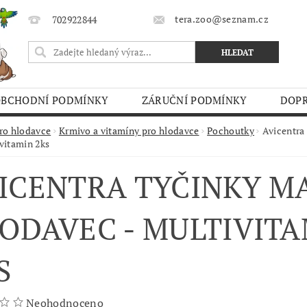
tera.zoo@seznam.cz
702922844
OBCHODNÍ PODMÍNKY
ZÁRUČNÍ PODMÍNKY
DOPR
O TRHY
ro hlodavce
Krmivo a vitamíny pro hlodavce
Pochoutky
Avicentra
ivitamin 2ks
ICENTRA TYČINKY M
ODAVEC - MULTIVIT
S
Neohodnoceno