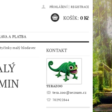
|
PŘIHLÁŠENÍ
REGISTRACE
KOŠÍK:
0 Kč
AVA A PLATBA
 tyčinky malý hlodavec
KONTAKT
ALÝ
AMIN
TERAZOO
tera.zoo
@
seznam.cz
702922844