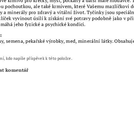
vé krmivo pro křečky, myši, potkany a další malé hlodavce.
u pochoutkou, ale také krmivem, které Vašemu mazlíčkovi d
y a minerály pro zdravý a vitální život. Tyčinky jsou speciál
líček vyvinout úsilí k získání své potravy podobně jako v př
máhá jeho fyzické a psychické kondici.
:
ny, semena, pekařské výrobky, med, minerální látky. Obsahuj
ní, kdo napíše příspěvek k této položce.
at komentář