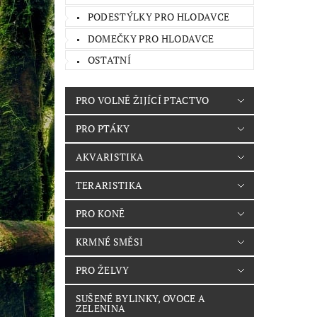
PODESTÝLKY PRO HLODAVCE
DOMEČKY PRO HLODAVCE
OSTATNÍ
PRO VOLNĚ ŽIJÍCÍ PTACTVO
PRO PTÁKY
AKVARISTIKA
TERARISTIKA
PRO KONĚ
KRMNÉ SMĚSI
PRO ŽELVY
SUŠENÉ BYLINKY, OVOCE A
ZELENINA