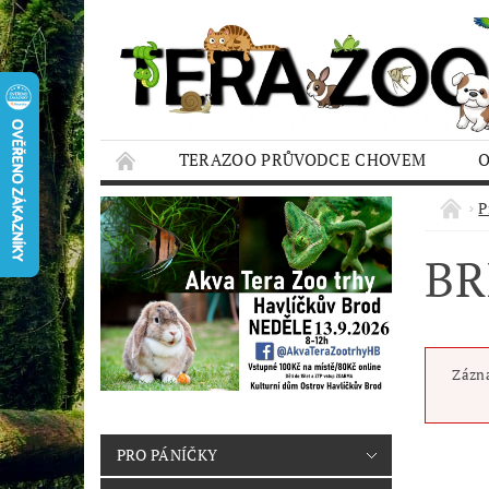
TERAZOO PRŮVODCE CHOVEM
HODNOCENÍ OBCHODU
AQUA TERAZO
P
BR
Zázna
PRO PÁNÍČKY