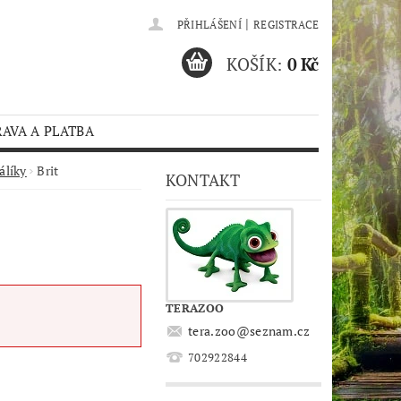
|
PŘIHLÁŠENÍ
REGISTRACE
KOŠÍK:
0 Kč
AVA A PLATBA
álíky
Brit
KONTAKT
TERAZOO
tera.zoo
@
seznam.cz
702922844