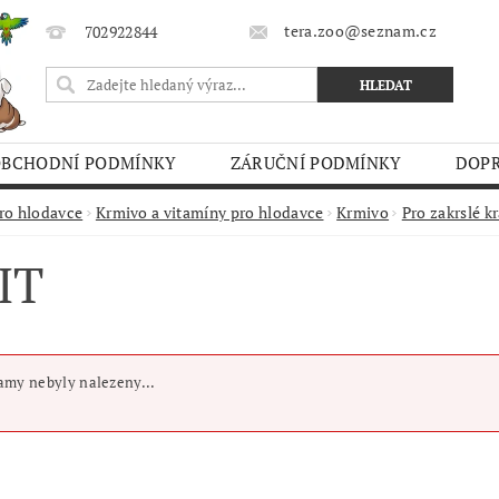
tera.zoo@seznam.cz
702922844
OBCHODNÍ PODMÍNKY
ZÁRUČNÍ PODMÍNKY
DOPR
O TRHY
ro hlodavce
Krmivo a vitamíny pro hlodavce
Krmivo
Pro zakrslé kr
IT
my nebyly nalezeny...