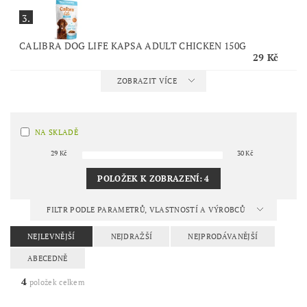
3.
CALIBRA DOG LIFE KAPSA ADULT CHICKEN 150G
29 Kč
ZOBRAZIT VÍCE
NA SKLADĚ
29
Kč
30
Kč
POLOŽEK K ZOBRAZENÍ:
4
FILTR PODLE PARAMETRŮ, VLASTNOSTÍ A VÝROBCŮ
NEJLEVNĚJŠÍ
NEJDRAŽŠÍ
NEJPRODÁVANĚJŠÍ
ABECEDNĚ
4
položek celkem