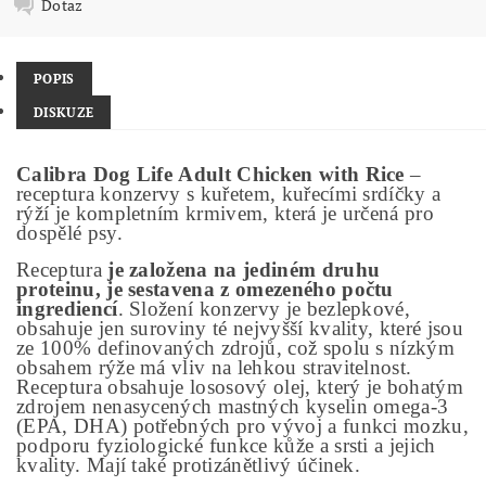
Dotaz
POPIS
DISKUZE
Calibra Dog Life
Adult Chicken with Rice
–
receptura konzervy s kuřetem, kuřecími srdíčky a
rýží je kompletním krmivem, která je určená pro
dospělé psy.
Receptura
je založena na jediném druhu
proteinu, je sestavena z omezeného počtu
ingrediencí
. Složení konzervy je bezlepkové,
obsahuje jen suroviny té nejvyšší kvality, které jsou
ze 100% definovaných zdrojů, což spolu s nízkým
obsahem rýže má vliv na lehkou stravitelnost.
Receptura obsahuje lososový olej, který je bohatým
zdrojem nenasycených mastných kyselin omega-3
(EPA, DHA) potřebných pro vývoj a funkci mozku,
podporu fyziologické funkce kůže a srsti a jejich
kvality. Mají také protizánětlivý účinek.