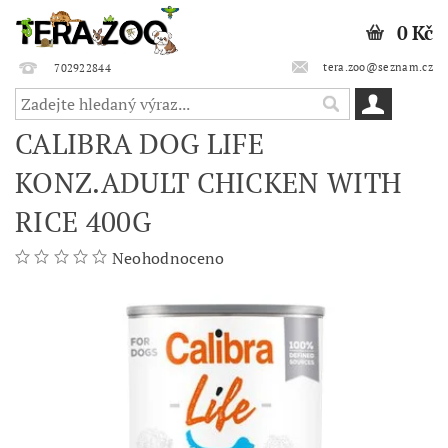
0 Kč
tera.zoo@seznam.cz
702922844
CALIBRA DOG LIFE
KONZ.ADULT CHICKEN WITH
RICE 400G
Neohodnoceno