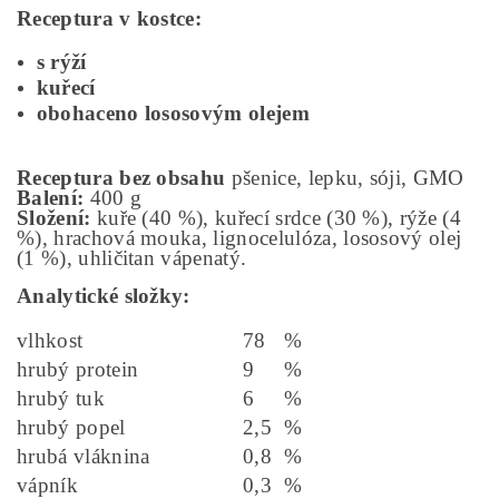
Receptura v kostce:
s rýží
kuřecí
obohaceno lososovým olejem
Receptura bez obsahu
pšenice, lepku, sóji, GMO
Balení:
400 g
Složení:
kuře (40 %), kuřecí srdce (30 %), rýže (4
%), hrachová mouka, lignocelulóza, lososový olej
(1 %), uhličitan vápenatý.
Analytické složky:
vlhkost
78
%
hrubý protein
9
%
hrubý tuk
6
%
hrubý popel
2,5
%
hrubá vláknina
0,8
%
vápník
0,3
%