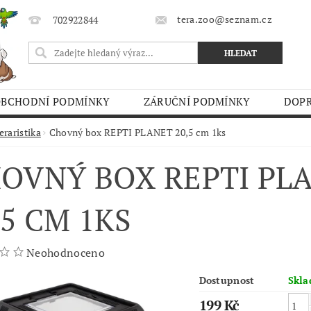
tera.zoo@seznam.cz
702922844
OBCHODNÍ PODMÍNKY
ZÁRUČNÍ PODMÍNKY
DOPR
O TRHY
eraristika
Chovný box REPTI PLANET 20,5 cm 1ks
OVNÝ BOX REPTI PL
,5 CM 1KS
Neohodnoceno
Dostupnost
Skl
199 Kč