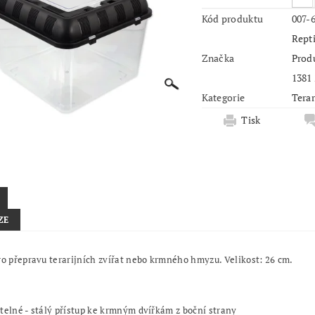
Kód produktu
007-
Repti
Značka
Produ
1381
Kategorie
Terar
Tisk
ZE
ro přepravu terarijních zvířat nebo krmného hmyzu. Velikost: 26 cm.
telné - stálý přístup ke krmným dvířkám z boční strany