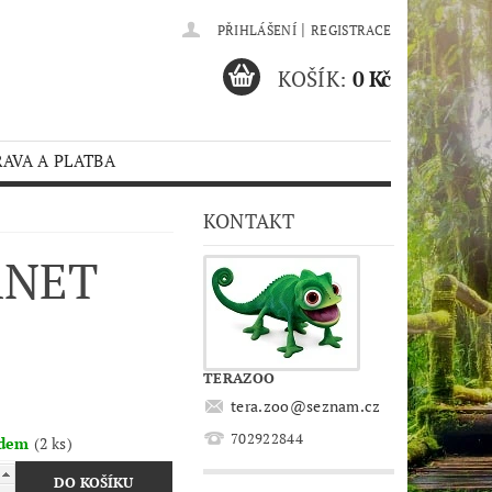
|
PŘIHLÁŠENÍ
REGISTRACE
KOŠÍK:
0 Kč
AVA A PLATBA
KONTAKT
ANET
TERAZOO
tera.zoo
@
seznam.cz
702922844
adem
(2 ks)