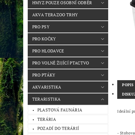
HMYZ POUZE OSOBNÍ ODBĚR
AKVA TERAZOO TRHY
PRO PSY
PRO KOČKY
PRO HLODAVCE
PRO VOLNĚ ŽIJÍCÍ PTACTVO
PRO PTÁKY
POPIS
AKVARISTIKA
DISKU
TERARISTIKA
PLASTOVÁ FAUNÁRIA
Ideální p
TERÁRIA
POZADÍ DO TERÁRIÍ
- Stohova