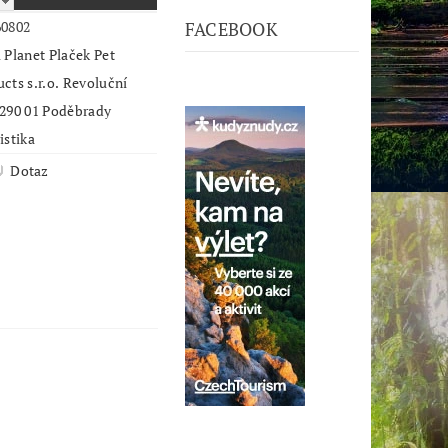
60802
FACEBOOK
 Planet Plaček Pet
cts s.r.o. Revoluční
 290 01 Poděbrady
istika
Dotaz