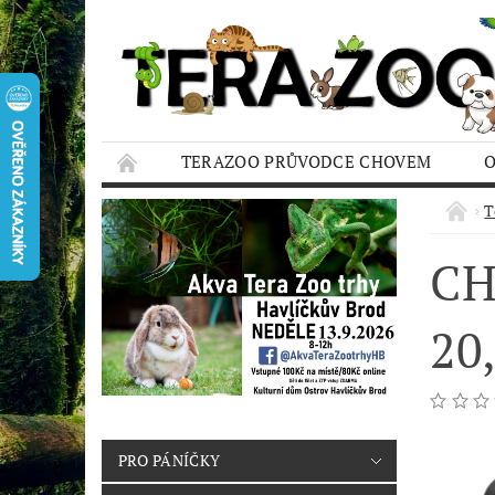
TERAZOO PRŮVODCE CHOVEM
HODNOCENÍ OBCHODU
AQUA TERAZO
T
CH
20
PRO PÁNÍČKY