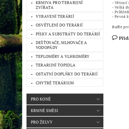
KRMIVA PRO TERARIJNÍ
- Větrací
ZVÍŘATA
- Velká d
- Průhled
VYBAVENÍ TERÁRIÍ
- Pevná k
OSVĚTLENÍ DO TERÁRIÍ
Buďte prv
PÍSKY A SUBSTRÁTY DO TERÁRIÍ
Přid
DEŠŤOVAČE, MLHOVAČE A
VODOPÁDY
TEPLOMĚRY A VLHKOMĚRY
TERARIJNÍ TOPIDLA
OSTATNÍ DOPLŇKY DO TERÁRIÍ
CHYTRÉ TERÁRIUM
PRO KONĚ
KRMNÉ SMĚSI
PRO ŽELVY