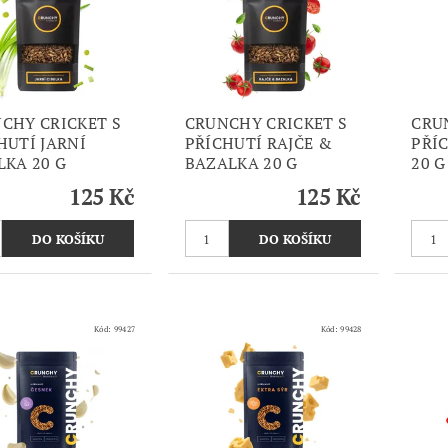
CHY CRICKET S
CRUNCHY CRICKET S
CRU
HUTÍ JARNÍ
PŘÍCHUTÍ RAJČE &
PŘÍ
LKA 20 G
BAZALKA 20 G
20 G
125 Kč
125 Kč
Kód:
99427
Kód:
99428