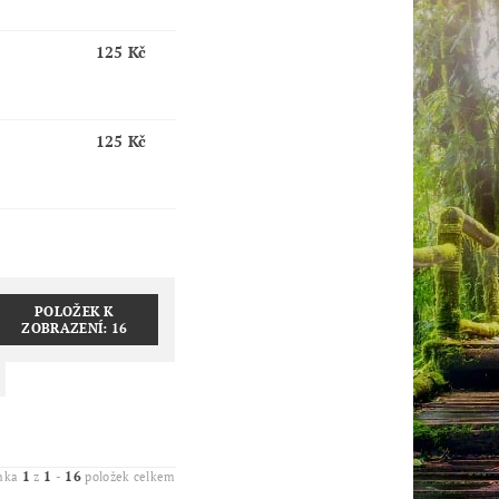
125 Kč
125 Kč
POLOŽEK K
ZOBRAZENÍ:
16
1
1
16
ánka
z
-
položek celkem