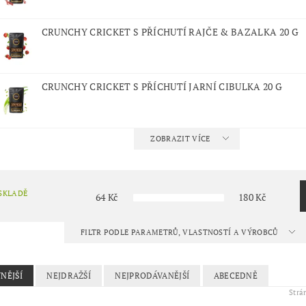
CRUNCHY CRICKET S PŘÍCHUTÍ RAJČE & BAZALKA 20 G
CRUNCHY CRICKET S PŘÍCHUTÍ JARNÍ CIBULKA 20 G
ZOBRAZIT VÍCE
SKLADĚ
64
Kč
180
Kč
FILTR PODLE PARAMETRŮ, VLASTNOSTÍ A VÝROBCŮ
NĚJŠÍ
NEJDRAŽŠÍ
NEJPRODÁVANĚJŠÍ
ABECEDNĚ
Str