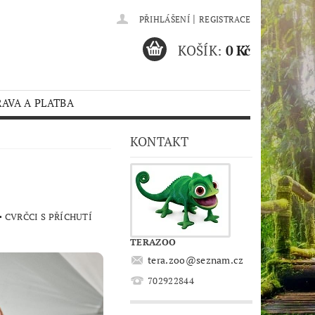
|
PŘIHLÁŠENÍ
REGISTRACE
KOŠÍK:
0 Kč
AVA A PLATBA
KONTAKT
CVRČCI S PŘÍCHUTÍ
TERAZOO
tera.zoo
@
seznam.cz
702922844