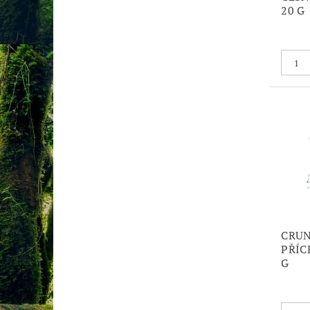
20 G
CRUN
PŘÍC
G