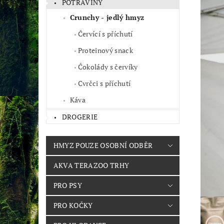
POTRAVINY
Crunchy - jedlý hmyz
Červící s příchutí
Proteinový snack
Čokolády s červíky
Cvrčci s příchutí
Káva
DROGERIE
HMYZ POUZE OSOBNÍ ODBĚR
AKVA TERAZOO TRHY
PRO PSY
PRO KOČKY