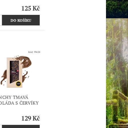
125 Kč
Kód:
99438
NCHY TMAVÁ
OLÁDA S ČERVÍKY
129 Kč