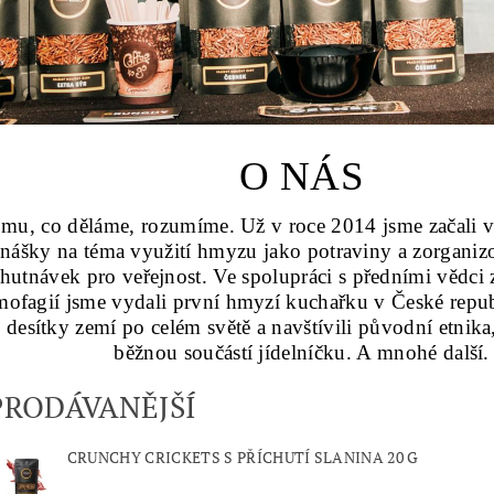
O NÁS
mu, co děláme, rozumíme. Už v roce 2014 jsme začali 
nášky na téma využití hmyzu jako potraviny a zorganiz
hutnávek pro veřejnost. Ve spolupráci s předními vědci 
mofagií jsme vydali první hmyzí kuchařku v České republ
 desítky zemí po celém světě a navštívili původní etnika
běžnou součástí jídelníčku. A mnohé další.
PRODÁVANĚJŠÍ
CRUNCHY CRICKETS S PŘÍCHUTÍ SLANINA 20 G