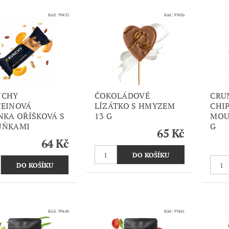
Kód:
99435
Kód:
99436
NCHY
ČOKOLÁDOVÉ
CRU
EINOVÁ
LÍZÁTKO S HMYZEM
CHI
NKA OŘÍŠKOVÁ S
13 G
MOU
UŇKAMI
G
65 Kč
64 Kč
Kód:
99440
Kód:
99441