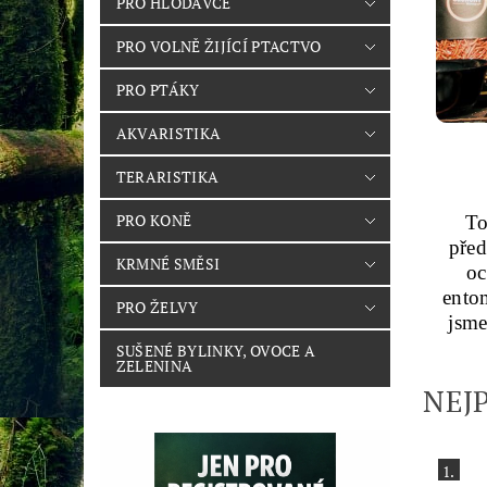
PRO HLODAVCE
PRO VOLNĚ ŽIJÍCÍ PTACTVO
PRO PTÁKY
AKVARISTIKA
TERARISTIKA
PRO KONĚ
To
před
KRMNÉ SMĚSI
oc
ento
PRO ŽELVY
jsme
SUŠENÉ BYLINKY, OVOCE A
ZELENINA
NEJ
1.