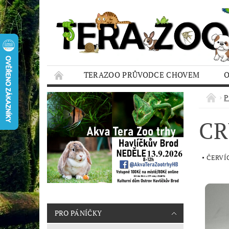
TERAZOO PRŮVODCE CHOVEM
HODNOCENÍ OBCHODU
AQUA TERAZO
P
CR
ČERVÍC
PRO PÁNÍČKY