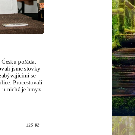
v Česku pořádat
ovali jsme stovky
zabývajícími se
ice. Procestovali
, u nichž je hmyz
125 Kč