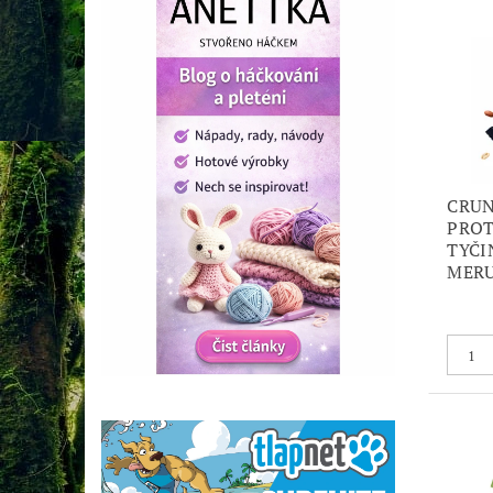
CRU
PROT
TYČI
MER