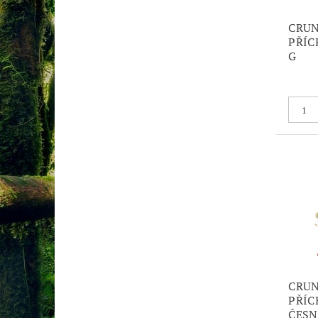
CRUN
PŘÍC
G
CRUN
PŘÍC
ČESN