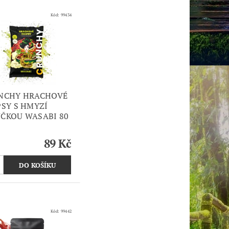
Kód:
99434
NCHY HRACHOVÉ
PSY S HMYZÍ
ČKOU WASABI 80
89 Kč
Kód:
99442