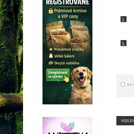
2.
3.
NA 
NEJLEV