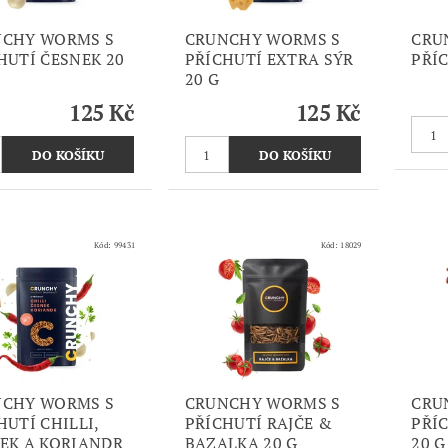
CHY WORMS S
CRUNCHY WORMS S
CRU
HUTÍ ČESNEK 20
PŘÍCHUTÍ EXTRA SÝR
PŘÍC
20 G
125 Kč
125 Kč
Kód:
99431
Kód:
18029
CHY WORMS S
CRUNCHY WORMS S
CRU
HUTÍ CHILLI,
PŘÍCHUTÍ RAJČE &
PŘÍ
EK A KORIANDR
BAZALKA 20 G
20 G