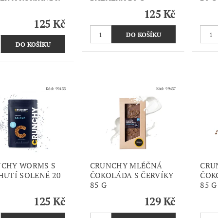
125 Kč
125 Kč
Kód:
99433
Kód:
99437
CHY WORMS S
CRUNCHY MLÉČNÁ
CRU
HUTÍ SOLENÉ 20
ČOKOLÁDA S ČERVÍKY
ČOK
85 G
85 G
125 Kč
129 Kč