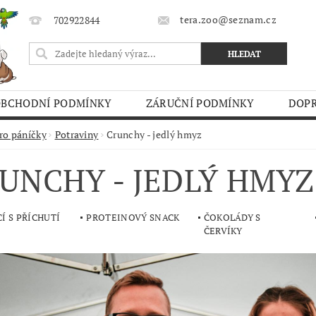
tera.zoo@seznam.cz
702922844
OBCHODNÍ PODMÍNKY
ZÁRUČNÍ PODMÍNKY
DOPR
O TRHY
ro páníčky
Potraviny
Crunchy - jedlý hmyz
UNCHY - JEDLÝ HMYZ
Í S PŘÍCHUTÍ
PROTEINOVÝ SNACK
ČOKOLÁDY S
ČERVÍKY