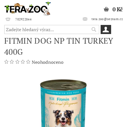
0 Kč
tera.zoo@seznam.cz
702922844
FITMIN DOG NP TIN TURKEY
400G
Neohodnoceno