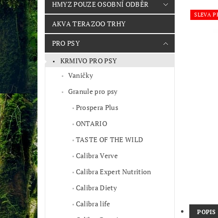
HMYZ POUZE OSOBNÍ ODBĚR
SLEVA P
AKVA TERAZOO TRHY
PRO PSY
KRMIVO PRO PSY
Vaničky
Granule pro psy
Prospera Plus
ONTARIO
TASTE OF THE WILD
Calibra Verve
Calibra Expert Nutrition
Calibra Diety
Calibra life
POPIS