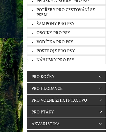
PELÍŠKY A BOUDY PRO PSY
POTŘEBY PRO CESTOVÁNÍ SE
PSEM
ŠAMPONY PRO PSY
OBOJKY PRO PSY
VODÍTKA PRO PSY
POSTROJE PRO PSY
NÁHUBKY PRO PSY
PRO KOČKY
PRO HLODAVCE
PRO VOLNĚ ŽIJÍCÍ PTACTVO
PRO PTÁKY
AKVARISTIKA