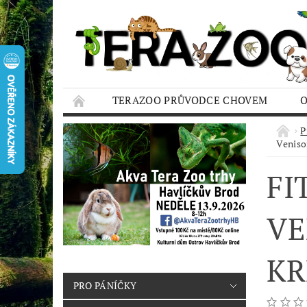
TERAZOO PRŮVODCE CHOVEM
HODNOCENÍ OBCHODU
AQUA TERAZO
P
Veniso
FI
VE
KR
PRO PÁNÍČKY