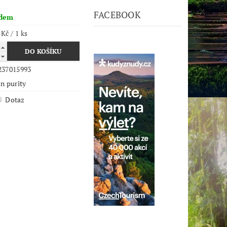
FACEBOOK
adem
 Kč / 1 ks
237015993
n purity
Dotaz