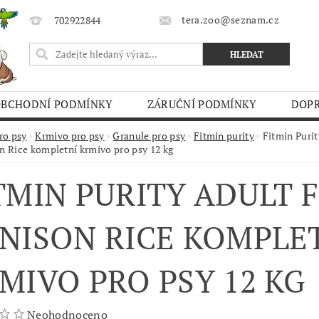
tera.zoo@seznam.cz
702922844
OBCHODNÍ PODMÍNKY
ZÁRUČNÍ PODMÍNKY
DOPR
O TRHY
ro psy
Krmivo pro psy
Granule pro psy
Fitmin purity
Fitmin Purit
n Rice kompletní krmivo pro psy 12 kg
TMIN PURITY ADULT 
NISON RICE KOMPLE
MIVO PRO PSY 12 KG
Neohodnoceno