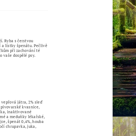
í. Ryba s čerstvou
a lístky špenátu. Pečlivě
ýčkům při zachování té
o vaše dospělé psy.
vepřová játra, 2% sleď
, pivovarské kvasnice,
ěška, inaktivované
omé a meduňky lékařské,
ejce, špenát 0,4%, houba
čí chrupavka, juka,