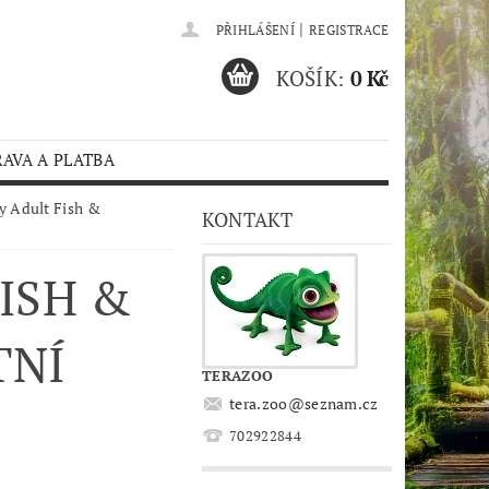
|
PŘIHLÁŠENÍ
REGISTRACE
KOŠÍK:
0 Kč
AVA A PLATBA
y Adult Fish &
KONTAKT
FISH &
TNÍ
TERAZOO
tera.zoo
@
seznam.cz
702922844