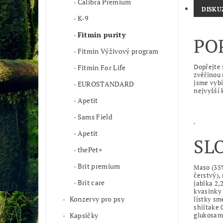
Calibra Premium
DISKU
K-9
Fitmin purity
PO
Fitmin Výživový program
Dopřejte 
Fitmin For Life
zvěřinou 
jsme vybí
EUROSTANDARD
nejvyšší 
Apetit
Sams Field
.
Apetit
SL
thePet+
Brit premium
Maso (35%
čerstvý),
Brit care
jablka 2,
kvasinky
Konzervy pro psy
lístky sm
shiitake 
Kapsičky
glukosami