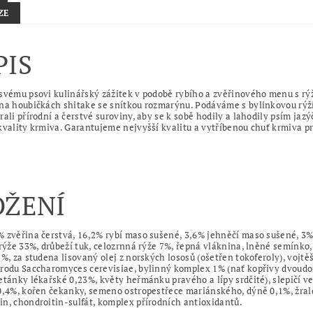
ZE
PIS
svému psovi kulinářský zážitek v podobě rybího a zvěřinového menu s rýž
na houbičkách shitake se snítkou rozmarýnu. Podáváme s bylinkovou rýží 
rali přírodní a čerstvé suroviny, aby se k sobě hodily a lahodily psím jaz
kvality krmiva. Garantujeme nejvyšší kvalitu a vytříbenou chuť krmiva pr
OŽENÍ
 zvěřina čerstvá, 16,2% rybí maso sušené, 3,6% jehněčí maso sušené, 3% 
 rýže 33%, drůbeží tuk, celozrnná rýže 7%, řepná vláknina, lněné semínko
2%, za studena lisovaný olej z norských lososů (ošetřen tokoferoly), vojt
 rodu Saccharomyces cerevisiae, bylinný komplex 1% (nať kopřivy dvoud
etánky lékařské 0,23%, květy heřmánku pravého a lípy srdčité), slepičí v
0,4%, kořen čekanky, semeno ostropestřece mariánského, dýně 0,1%, žralo
n, chondroitin-sulfát, komplex přírodních antioxidantů.