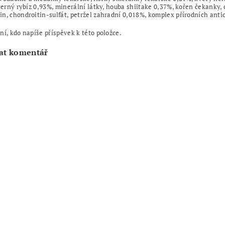
 černý rybíz 0,93%, minerální látky, houba shiitake 0,37%, kořen čekanky, c
n, chondroitin-sulfát, petržel zahradní 0,018%, komplex přírodních anti
ní, kdo napíše příspěvek k této položce.
at komentář