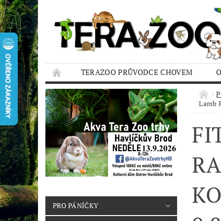
TERAZOO PRŮVODCE CHOVEM
HODNOCENÍ OBCHODU
AQUA TERAZO
P
Lamb R
FI
RA
KO
PRO PÁNÍČKY