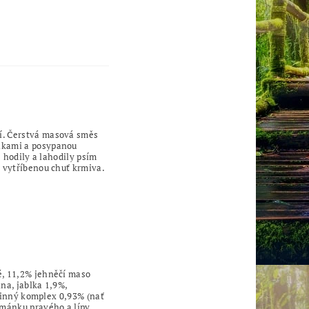
í. Čerstvá masová směs
inkami a posypanou
ě hodily a lahodily psím
a vytříbenou chuť krmiva.
é, 11,2% jehněčí maso
ina, jablka 1,9%,
ylinný komplex 0,93% (nať
řmánku pravého a lípy