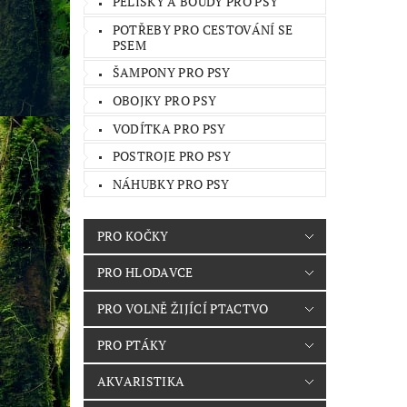
PELÍŠKY A BOUDY PRO PSY
POTŘEBY PRO CESTOVÁNÍ SE
PSEM
ŠAMPONY PRO PSY
OBOJKY PRO PSY
VODÍTKA PRO PSY
POSTROJE PRO PSY
NÁHUBKY PRO PSY
PRO KOČKY
PRO HLODAVCE
PRO VOLNĚ ŽIJÍCÍ PTACTVO
PRO PTÁKY
AKVARISTIKA