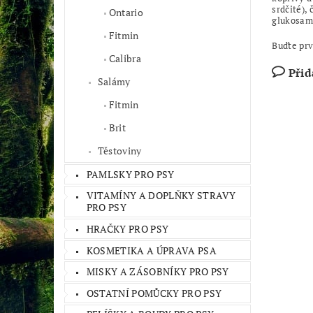
srdčité),
Ontario
glukosami
Fitmin
Buďte prv
Calibra
Přid
Salámy
Fitmin
Brit
Těstoviny
PAMLSKY PRO PSY
VITAMÍNY A DOPLŇKY STRAVY
PRO PSY
HRAČKY PRO PSY
KOSMETIKA A ÚPRAVA PSA
MISKY A ZÁSOBNÍKY PRO PSY
OSTATNÍ POMŮCKY PRO PSY