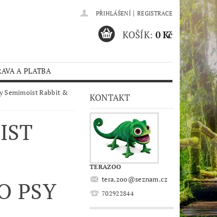
|
PŘIHLÁŠENÍ
REGISTRACE
KOŠÍK:
0 Kč
AVA A PLATBA
ty Semimoist Rabbit &
KONTAKT
IST
TERAZOO
tera.zoo
@
seznam.cz
O PSY
702922844