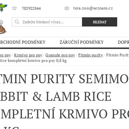
tera.zoo@seznam.cz
702922844
OBCHODNÍ PODMÍNKY
ZÁRUČNÍ PODMÍNKY
DOPR
O TRHY
ro psy
Krmivo pro psy
Granule pro psy
Fitmin purity
Fitmin Puri
ice kompletní krmivo pro psy 0,8 kg
TMIN PURITY SEMIMO
BBIT & LAMB RICE
MPLETNÍ KRMIVO PR