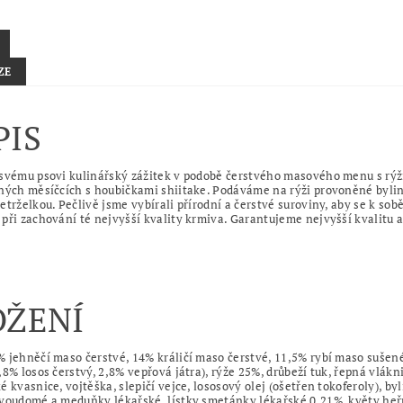
ZE
PIS
svému psovi kulinářský zážitek v podobě čerstvého masového menu s rýž
ných měsíčcích s houbičkami shiitake. Podáváme na rýži provoněné byl
etrželkou. Pečlivě jsme vybírali přírodní a čerstvé suroviny, aby se k sob
při zachování té nejvyšší kvality krmiva. Garantujeme nejvyšší kvalitu 
OŽENÍ
 jehněčí maso čerstvé, 14% králičí maso čerstvé, 11,5% rybí maso sušen
,8% losos čerstvý, 2,8% vepřová játra), rýže 25%, drůbeží tuk, řepná vlákn
é kvasnice, vojtěška, slepičí vejce, lososový olej (ošetřen tokoferoly), b
voudomé a meduňky lékařské, lístky smetánky lékařské 0,21%, květy he