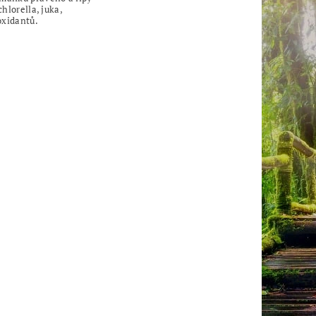
hlorella, juka,
oxidantů.