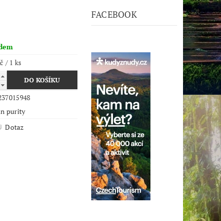
FACEBOOK
adem
č / 1 ks
237015948
n purity
Dotaz