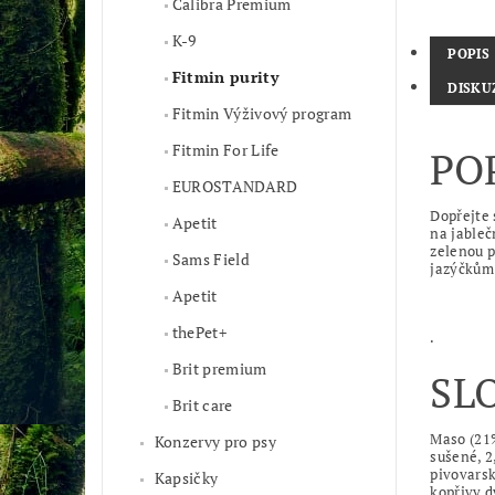
Calibra Premium
K-9
POPIS
Fitmin purity
DISKU
Fitmin Výživový program
Fitmin For Life
PO
EUROSTANDARD
Dopřejte 
Apetit
na jableč
zelenou p
Sams Field
jazýčkům 
Apetit
thePet+
.
Brit premium
SL
Brit care
Maso (21%
Konzervy pro psy
sušené, 2
pivovarsk
Kapsičky
kopřivy d