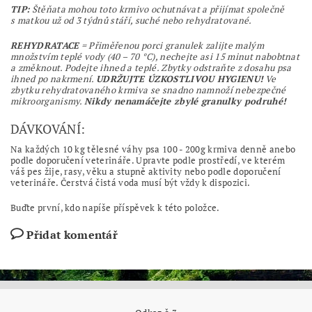
TIP:
Štěňata mohou toto krmivo ochutnávat a přijímat společně
s matkou už od 3 týdnů stáří, suché nebo rehydratované.
REHYDRATACE
= Přiměřenou porci granulek zalijte malým
množstvím teplé vody (40 – 70 °C), nechejte asi 15 minut nabobtnat
a změknout. Podejte ihned a teplé. Zbytky odstraňte z dosahu psa
ihned po nakrmení.
UDRŽUJTE ÚZKOSTLIVOU HYGIENU!
Ve
zbytku rehydratovaného krmiva se snadno namnoží nebezpečné
mikroorganismy.
Nikdy nenamáčejte zbylé granulky podruhé!
DÁVKOVÁNÍ:
Na každých 10 kg tělesné váhy psa 100 - 200g krmiva denně anebo
podle doporučení veterináře. Upravte podle prostředí, ve kterém
váš pes žije, rasy, věku a stupně aktivity nebo podle doporučení
veterináře. Čerstvá čistá voda musí být vždy k dispozici.
Buďte první, kdo napíše příspěvek k této položce.
Přidat komentář