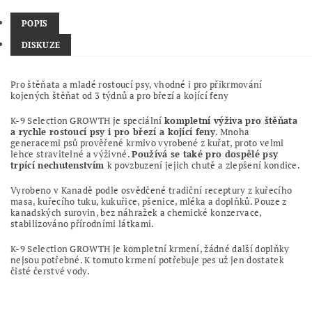
POPIS
DISKUZE
Pro štěňata a mladé rostoucí psy, vhodné i pro přikrmování
kojených štěňat od 3 týdnů a pro březí a kojící feny
K-9 Selection GROWTH je speciální
kompletní výživa pro štěňata
a rychle rostoucí psy i pro březí a kojící feny
. Mnoha
generacemi psů prověřené krmivo vyrobené z kuřat, proto velmi
lehce stravitelné a výživné.
Používá se také pro dospělé psy
trpící nechutenstvím
k povzbuzení jejich chutě a zlepšení kondice.
Vyrobeno v Kanadě podle osvědčené tradiční receptury z kuřecího
masa, kuřecího tuku, kukuřice, pšenice, mléka a doplňků. Pouze z
kanadských surovin, bez náhražek a chemické konzervace,
stabilizováno přírodními látkami.
K-9 Selection GROWTH je kompletní krmení, žádné další doplňky
nejsou potřebné. K tomuto krmení potřebuje pes už jen dostatek
čisté čerstvé vody.