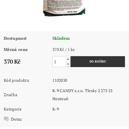
Dostupnost
Skladem
Měrná cena
370 Kč / 1 ks
370 Kč
Kód produktu
1102030
K-9 CANDY s.r.o. Tlesky 2 273 53
Značka
Hostouň
Kategorie
K-9
Dotaz