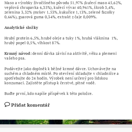
Maso a výrobky živočišného původu 51,97% (kuřecí maso 45,62%,
vepřová chrupavka 6,35%), kuřecí vývar 40,961%, škrob 3,4%,
zelenina 3,32% (mrkev 1,53%, kukuřice 1,13%, zelené fazolky
0,66%), guarová guma 0,34%, extrakt z čaje 0,009%.
Analytické složky
Hrubý protein 6,5%, hrubé oleje a tuky 1%, hrubá vláknina 1%,
hrubý popel 0,5%, vlhkost 87%.
Krmný návod:
denní dávka závisí na aktivitě, věku a plemeni
vašeho psa.
Podávejte jako doplněk k běžné krmné dávce. Uchovávejte na
suchém a chladném místě. Po otevření skladujte v chladničce a
spotřebujte do 24 hodin. Výrobek není určený pro lidskou
konzumaci. Zajistěte přístup k čerstvé, pitné vodě.
Buďte první, kdo napíše příspěvek k této položce.
Přidat komentář