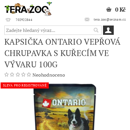
0 Kč
tera.zoo@seznam.cz
702922844
KAPSIČKA ONTARIO VEPŘOVÁ
CHRUPAVKA S KUŘECÍM VE
VÝVARU 100G
Neohodnoceno
SLEVA PRO REGISTROVANÉ