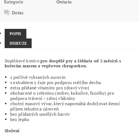
Kategorie
Ontario
Dotaz
POPIS
DISKUZE
Doplňkové krmivo
pro dospělé psy a štěňata od 2 měsíců s
kuřecím masem a vepřovou chrupavkou
.
z pečlivě vybraných surovin
s extraktem z čaje pro podporu svěžího dechu
extra přidané vitamíny pro zdravý vývoj
obohacené o zeleninu (mrkev, kukuřice, fazolky) pro
podporu trávení – zdroj vlákniny
chutný masový vývar, který napomáhá dodržovat denní
příjem tekutin a zároveň
bez přidaných umělých barviv
bez lepku
Složení