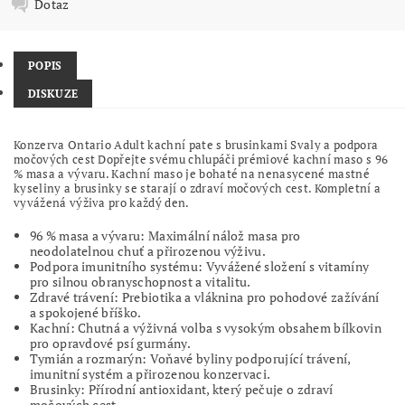
Dotaz
POPIS
DISKUZE
Konzerva Ontario Adult kachní pate s brusinkami Svaly a podpora
močových cest Dopřejte svému chlupáči prémiové kachní maso s 96
% masa a vývaru. Kachní maso je bohaté na nenasycené mastné
kyseliny a brusinky se starají o zdraví močových cest. Kompletní a
vyvážená výživa pro každý den.
96 % masa a vývaru: Maximální nálož masa pro
neodolatelnou chuť a přirozenou výživu.
Podpora imunitního systému: Vyvážené složení s vitamíny
pro silnou obranyschopnost a vitalitu.
Zdravé trávení: Prebiotika a vláknina pro pohodové zažívání
a spokojené bříško.
Kachní: Chutná a výživná volba s vysokým obsahem bílkovin
pro opravdové psí gurmány.
Tymián a rozmarýn: Voňavé byliny podporující trávení,
imunitní systém a přirozenou konzervaci.
Brusinky: Přírodní antioxidant, který pečuje o zdraví
močových cest.