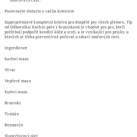
Porovnejte Ontario s vaším krmivem
Superprémiové kompletní krmivo pro dospělé psy všech plemen. Tip
od Odborníka: Kachní pate s brusinkami je vhodné pro psy, kteří
potřebují podpořit kondici kůže a srsti, a je vynikající pro pejsky, u
kterých je třeba preventivně pečovat o zdraví močových cest.
Ingredience
Kachní maso
Vývar
Vepřové maso
Kuřecí maso
Brusinky
Tymián
Rozmarýn
Slunečnicový olej