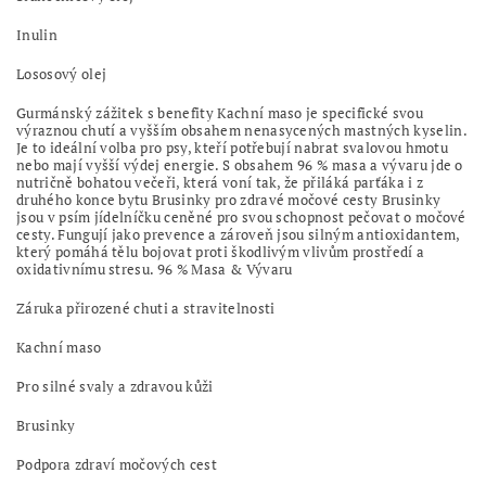
Inulin
Lososový olej
Gurmánský zážitek s benefity Kachní maso je specifické svou
výraznou chutí a vyšším obsahem nenasycených mastných kyselin.
Je to ideální volba pro psy, kteří potřebují nabrat svalovou hmotu
nebo mají vyšší výdej energie. S obsahem 96 % masa a vývaru jde o
nutričně bohatou večeři, která voní tak, že přiláká parťáka i z
druhého konce bytu Brusinky pro zdravé močové cesty Brusinky
jsou v psím jídelníčku ceněné pro svou schopnost pečovat o močové
cesty. Fungují jako prevence a zároveň jsou silným antioxidantem,
který pomáhá tělu bojovat proti škodlivým vlivům prostředí a
oxidativnímu stresu. 96 % Masa & Vývaru
Záruka přirozené chuti a stravitelnosti
Kachní maso
Pro silné svaly a zdravou kůži
Brusinky
Podpora zdraví močových cest