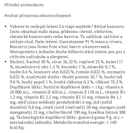
Přírodní antioxidanty
Posilují přirozenou obranyschopnost
Vyberte to nejlepší řešení Co trápí majitele? Běžné konzervy
často obsahují málo masa, přidanou chemii, obiloviny,
chemické konzervanty nebo barviva. To zatěžuje zažívání a
snižuje chuť. Naše řešení: Garantujeme 91 % masa a vývaru.
Konzervy jsou Grain Free a bez barviv a konzervantů.
Monoprotein z jednoho druhu bílkovin dává jistotu pro psy s
citlivým zažíváním a alergiemi.
Složení: Kachní 30 %, vývar 26,32 %, vepřové 23 %, kuřecí 17
%, slunečnicový olej 1,5 %, brusinky 1 %, minerály 0,7 %,
inulin 0,4 %, lososový olej 0,025 %, tymián 0,025 %, rozmarýn
0,025 %. Analytické složky: Hrubý protein 10,7 %, hrubý tuk
9,8 %, hrubý popel 1 %, hrubá vláknina 0,2 %, vlhkost 78,3 %.
Doplňkové látky: Nutriční doplňkové látky v 1 kg: vitamín A
10 000 m.j., vitamín D 450 m.j., vitamín E 150 m.j., vitamín B1
1,2 mg, vitamín B2 2,2 mg, vitamín B3 15 mg, vitamín B6 1,1
mg, měď (síran měďnatý pentahydrát) 6 mg, jód (jodid
draselný) 0,8 mg, zinek (oxid zinečnatý) 50 mg, mangan (oxid
manganatý) 23 mg, cholinchlorid 700 mg, kyselina listová 300
μg. Technologické doplňkové látky: guarová guma 9 g. m.j. =
mezinárodní jednotky. Metabolizovatelná energie: 1 140
kcal/kg.