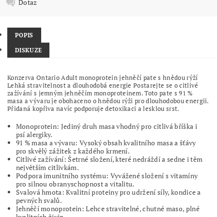
Dotaz
POPIS
DISKUZE
Konzerva Ontario Adult monoprotein jehněčí pate s hnědou rýží
Lehká stravitelnost a dlouhodobá energie Postarejte se o citlivé
zažívání s jemným jehněčím monoproteinem. Toto pate s 91 %
masa a vývaru je obohaceno o hnědou rýži pro dlouhodobou energii.
Přidaná kopřiva navíc podporuje detoxikaci a lesklou srst.
Monoprotein: Jediný druh masa vhodný pro citlivá bříška i
psí alergiky.
91 % masa a vývaru: Vysoký obsah kvalitního masa a šťávy
pro skvělý zážitek z každého krmení.
Citlivé zažívání: Šetrné složení, které nedráždí a sedne i těm
největším citlivkám.
Podpora imunitního systému: Vyvážené složení s vitamíny
pro silnou obranyschopnost a vitalitu.
Svalová hmota: Kvalitní proteiny pro udržení síly, kondice a
pevných svalů.
Jehněčí monoprotein: Lehce stravitelné, chutné maso, plné
kvalitních živin.