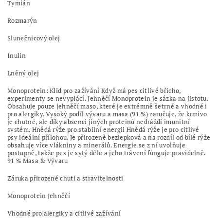
Tymián
Rozmarýn
Slunečnicový olej
Inulin
Lněný olej
Monoprotein: Klid pro zažívání Když má pes citlivé břicho,
experimenty se nevyplácí. Jehněčí Monoprotein je sázka na jistotu.
Obsahuje pouze jehněčí maso, které je extrémně šetrné a vhodné i
pro alergiky. Vysoký podíl vývaru a masa (91 %) zaručuje, že krmivo
je chutné, ale díky absenci jiných proteinů nedráždí imunitní
systém. Hnědá rýže pro stabilní energii Hnědá rýže je pro citlivé
psy ideální přílohou. Je přirozeně bezlepková a na rozdíl od bílé rýže
obsahuje více vlákniny a minerálů. Energie se z ní uvolňuje
postupně, takže pes je sytý déle a jeho trávení funguje pravidelně.
91 % Masa & Vývaru
Záruka přirozené chuti a stravitelnosti
Monoprotein Jehněčí
Vhodné pro alergiky a citlivé zažívání