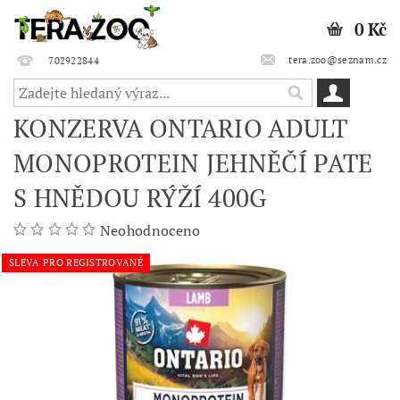
0 Kč
tera.zoo@seznam.cz
702922844
KONZERVA ONTARIO ADULT
MONOPROTEIN JEHNĚČÍ PATE
S HNĚDOU RÝŽÍ 400G
Neohodnoceno
SLEVA PRO REGISTROVANÉ