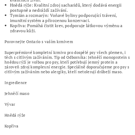
Hnědá rýže: Kvalitní zdroj sacharidů, který dodává energii
postupně a nedráždí zažívání.
Tymián a rozmarýn: Voňavé byliny podporující trávení,
imunitní systém a přirozenou konzervaci.
Kopřiva: Pomáhá čistit krev, podporuje látkovou výměnu a
zdravou kůži.
Porovnejte Ontario s vaším krmivem
Superprémiové kompletní krmivo pro dospělé psy všech plemen, i
těch s citlivým zažíváním. Tip od Odborníka: Jehněčí monoprotein s
hnědou rýží je volbou pro psy, kteří potřebují jemný protein a
zároveň zdroj komplexní energie. Speciálně doporučujeme pro psy s
citlivým zažíváním nebo alergiky, kteří netolerují drůbeží maso.
Ingredience
Jehněčí maso
Vývar
Hnědá rýže
Kopřiva