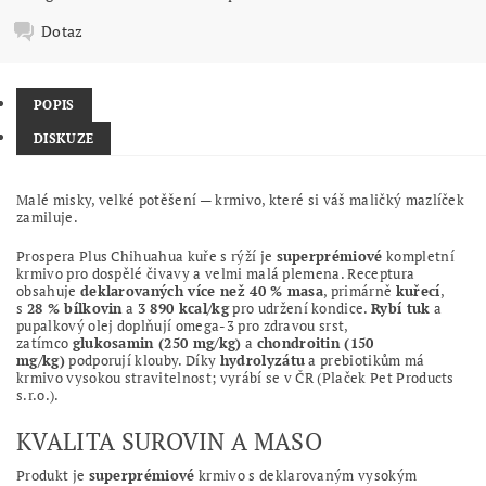
Dotaz
POPIS
DISKUZE
Malé misky, velké potěšení — krmivo, které si váš maličký mazlíček
zamiluje.
Prospera Plus Chihuahua kuře s rýží je
superprémiové
kompletní
krmivo pro dospělé čivavy a velmi malá plemena. Receptura
obsahuje
deklarovaných více než 40 % masa
, primárně
kuřecí
,
s
28 % bílkovin
a
3 890 kcal/kg
pro udržení kondice.
Rybí tuk
a
pupalkový olej doplňují omega‑3 pro zdravou srst,
zatímco
glukosamin (250 mg/kg)
a
chondroitin (150
mg/kg)
podporují klouby. Díky
hydrolyzátu
a prebiotikům má
krmivo vysokou stravitelnost; vyrábí se v ČR (Plaček Pet Products
s.r.o.).
KVALITA SUROVIN A MASO
Produkt je
superprémiové
krmivo s deklarovaným vysokým