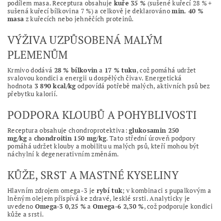
podílem masa. Receptura obsahuje
kuře 35 %
(sušené kuřecí 28 % +
sušená kuřecí bílkovina 7 %) a celkově je deklarováno
min. 40 %
masa
z kuřecích nebo jehněčích proteinů.
VÝŽIVA UZPŮSOBENÁ MALÝM
PLEMENŮM
Krmivo dodává
28 % bílkovin
a
17 % tuku
, což pomáhá udržet
svalovou kondici a energii u dospělých čivav. Energetická
hodnota
3 890 kcal/kg
odpovídá potřebě malých, aktivních psů bez
přebytku kalorií.
PODPORA KLOUBŮ A POHYBLIVOSTI
Receptura obsahuje chondroprotektiva:
glukosamin 250
mg/kg
a
chondroitin 150 mg/kg
. Tato střední úroveň podpory
pomáhá udržet klouby a mobilitu u malých psů, kteří mohou být
náchylní k degenerativním změnám.
KŮŽE, SRST A MASTNÉ KYSELINY
Hlavním zdrojem omega‑3 je
rybí tuk
; v kombinaci s pupalkovým a
lněným olejem přispívá ke zdravé, lesklé srsti. Analyticky je
uvedeno
Omega‑3 0,25 %
a
Omega‑6 2,30 %
, což podporuje kondici
kůže a srsti.