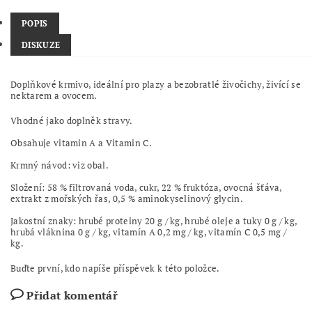
POPIS
DISKUZE
Doplňkové krmivo, ideální pro plazy a bezobratlé živočichy, živící se
nektarem a ovocem.
Vhodné jako doplněk stravy.
Obsahuje vitamin A a Vitamin C.
Krmný návod: viz obal.
Složení: 58 % filtrovaná voda, cukr, 22 % fruktóza, ovocná šťáva,
extrakt z mořských řas, 0,5 % aminokyselinový glycin.
Jakostní znaky: hrubé proteiny 20 g / kg, hrubé oleje a tuky 0 g / kg,
hrubá vláknina 0 g / kg, vitamín A 0,2 mg / kg, vitamín C 0,5 mg /
kg.
Buďte první, kdo napíše příspěvek k této položce.
Přidat komentář