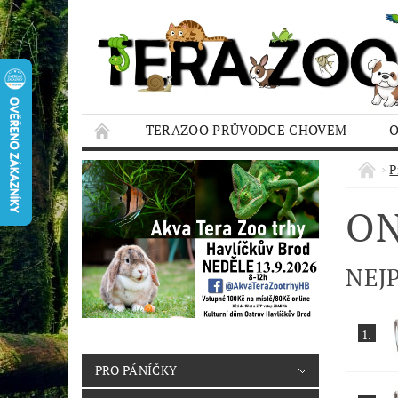
TERAZOO PRŮVODCE CHOVEM
HODNOCENÍ OBCHODU
AQUA TERAZO
P
ON
NEJ
1.
PRO PÁNÍČKY