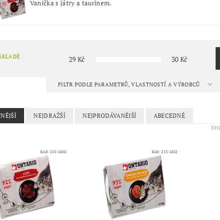
Vanička s játry a taurinem.
SKLADĚ
29
Kč
30
Kč
FILTR PODLE PARAMETRŮ, VLASTNOSTÍ A VÝROBCŮ
NĚJŠÍ
NEJDRAŽŠÍ
NEJPRODÁVANĚJŠÍ
ABECEDNĚ
St
Kód:
213-2402
Kód:
213-2432