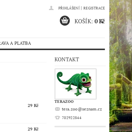
|
PŘIHLÁŠENÍ
REGISTRACE
KOŠÍK:
0 Kč
AVA A PLATBA
KONTAKT
TERAZOO
29 Kč
tera.zoo
@
seznam.cz
702922844
29 Kč