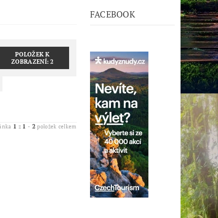
FACEBOOK
POLOŽEK K
ZOBRAZENÍ:
2
1
1
2
ránka
z
-
položek celkem