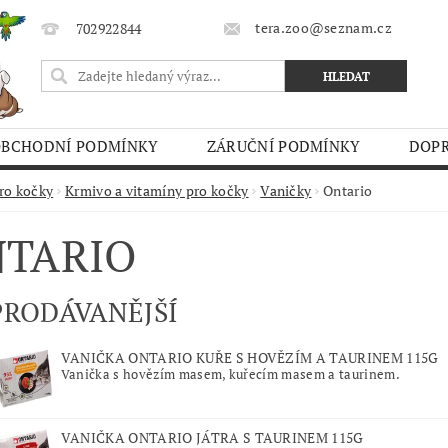
tera.zoo@seznam.cz
702922844
OBCHODNÍ PODMÍNKY
ZÁRUČNÍ PODMÍNKY
DOPR
O TRHY
ro kočky
Krmivo a vitamíny pro kočky
Vaničky
Ontario
TARIO
PRODÁVANĚJŠÍ
VANIČKA ONTARIO KUŘE S HOVĚZÍM A TAURINEM 115G
Vanička s hovězím masem, kuřecím masem a taurinem.
VANIČKA ONTARIO JÁTRA S TAURINEM 115G