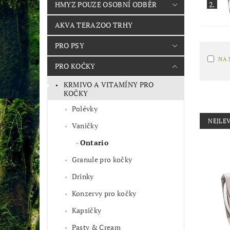
2.
HMYZ POUZE OSOBNÍ ODBĚR
AKVA TERAZOO TRHY
PRO PSY
NA 
PRO KOČKY
KRMIVO A VITAMÍNY PRO
KOČKY
Polévky
NEJLEV
Vaničky
Ontario
Granule pro kočky
Drinky
Konzervy pro kočky
Kapsičky
Pasty & Cream