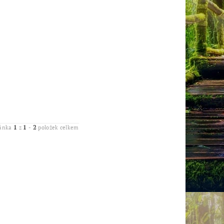
1
1
2
ránka
z
-
položek celkem