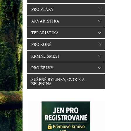
PRO PTÁKY
AKVARISTIKA
TERARISTIKA
PRO KONĚ
KRMNÉ SMĚSI
PRO ŽELVY
SUŠENÉ BYLINKY, OVOCE A
ZELENINA