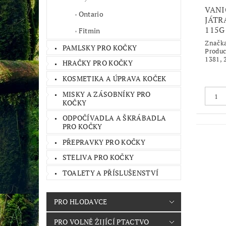
VANI
Ontario
JÁTR
115G
Fitmin
Značk
PAMLSKY PRO KOČKY
Produc
1381, 
HRAČKY PRO KOČKY
KOSMETIKA A ÚPRAVA KOČEK
MISKY A ZÁSOBNÍKY PRO
KOČKY
ODPOČÍVADLA A ŠKRÁBADLA
PRO KOČKY
PŘEPRAVKY PRO KOČKY
STELIVA PRO KOČKY
TOALETY A PŘÍSLUŠENSTVÍ
PRO HLODAVCE
PRO VOLNĚ ŽIJÍCÍ PTACTVO