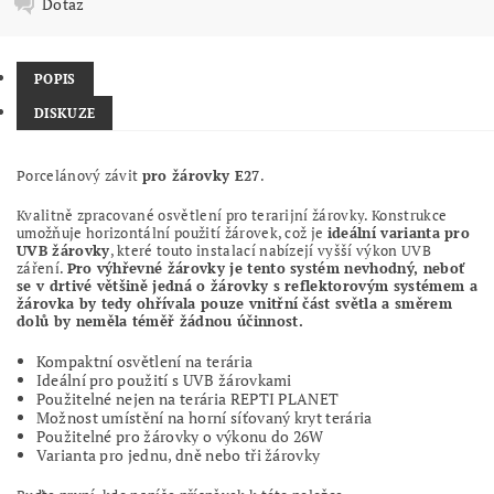
Dotaz
POPIS
DISKUZE
Porcelánový závit
pro žárovky E27
.
Kvalitně zpracované osvětlení pro terarijní žárovky. Konstrukce
umožňuje horizontální použití žárovek, což je
ideální varianta pro
UVB žárovky
, které touto instalací nabízejí vyšší výkon UVB
záření.
Pro výhřevné žárovky je tento systém nevhodný, neboť
se v drtivé většině jedná o žárovky s reflektorovým systémem a
žárovka by tedy ohřívala pouze vnitřní část světla a směrem
dolů by neměla téměř žádnou účinnost.
Kompaktní osvětlení na terária
Ideální pro použití s UVB žárovkami
Použitelné nejen na terária REPTI PLANET
Možnost umístění na horní síťovaný kryt terária
Použitelné pro žárovky o výkonu do 26W
Varianta pro jednu, dně nebo tři žárovky