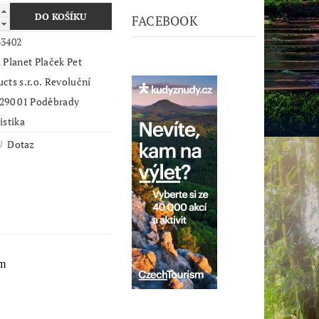
FACEBOOK
43402
 Planet Plaček Pet
cts s.r.o. Revoluční
 290 01 Poděbrady
istika
Dotaz
ám