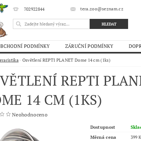
tera.zoo@seznam.cz
702922844
OBCHODNÍ PODMÍNKY
ZÁRUČNÍ PODMÍNKY
DOPR
O TRHY
eraristika
Osvětlení REPTI PLANET Dome 14 cm (1ks)
VĚTLENÍ REPTI PLAN
ME 14 CM (1KS)
Neohodnoceno
Dostupnost
Skl
Měrná cena
399 K