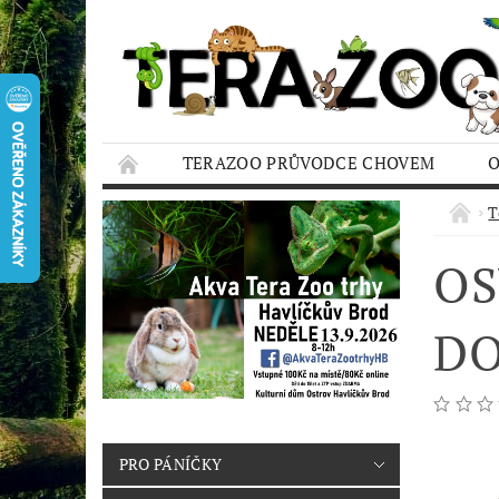
TERAZOO PRŮVODCE CHOVEM
HODNOCENÍ OBCHODU
AQUA TERAZO
T
OS
DO
PRO PÁNÍČKY