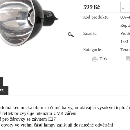
399 Kč
Kód produktu
007-
Repti
Značka
Produ
1381
Kategorie
Terar
Tisk
ZE
odolná keramická objímka černé barvy, odolávající vysokým teplot
ý reflektor zvyšuje intenzitu UVB záření
 pro žárovky se závitem E27
 otvory ve vrchní části lampy zajišťují dostatečné odvětrání