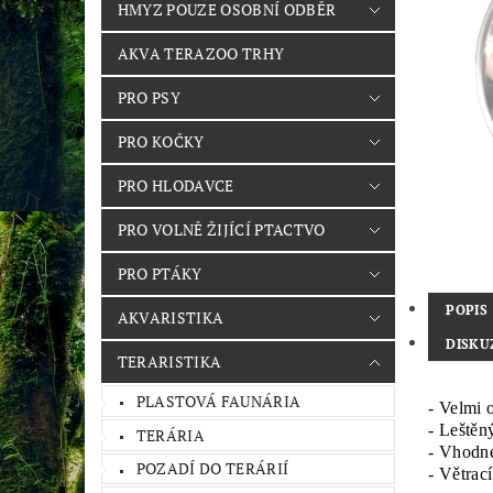
HMYZ POUZE OSOBNÍ ODBĚR
AKVA TERAZOO TRHY
PRO PSY
PRO KOČKY
PRO HLODAVCE
PRO VOLNĚ ŽIJÍCÍ PTACTVO
PRO PTÁKY
POPIS
AKVARISTIKA
DISKU
TERARISTIKA
PLASTOVÁ FAUNÁRIA
- Velmi 
- Leštěn
TERÁRIA
- Vhodné
POZADÍ DO TERÁRIÍ
- Větrací