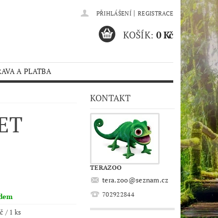
|
PŘIHLÁŠENÍ
REGISTRACE
KOŠÍK:
0 Kč
AVA A PLATBA
KONTAKT
ET
TERAZOO
tera.zoo
@
seznam.cz
702922844
adem
č / 1 ks