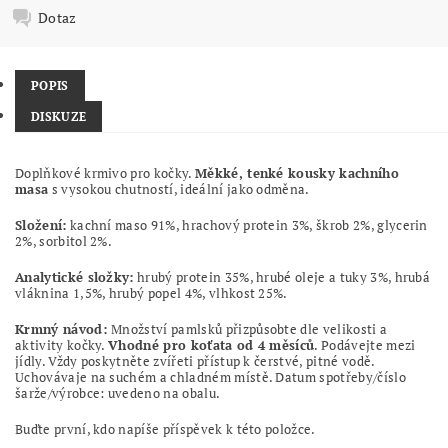
Dotaz
POPIS
DISKUZE
Doplňkové krmivo pro kočky.
Měkké, tenké kousky kachního
masa
s vysokou chutností, ideální jako odměna.
Složení:
kachní maso 91%, hrachový protein 3%, škrob 2%, glycerin
2%, sorbitol 2%.
Analytické složky:
hrubý protein 35%, hrubé oleje a tuky 3%, hrubá
vláknina 1,5%, hrubý popel 4%, vlhkost 25%.
Krmný návod:
Množství pamlsků přizpůsobte dle velikosti a
aktivity kočky.
Vhodné pro koťata od 4 měsíců
. Podávejte mezi
jídly. Vždy poskytněte zvířeti přístup k čerstvé, pitné vodě.
Uchovávaje na suchém a chladném místě. Datum spotřeby/číslo
šarže/výrobce: uvedeno na obalu.
Buďte první, kdo napíše příspěvek k této položce.