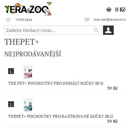
0 Kč
tera.zoo@seznam.cz
702922844
THEPET+
NEJPRODÁVANĚJŠÍ
1.
THE PET+ POCHOUTKY PRO DOMÁCÍ KOČKY 80 G
39 Kč
2.
THEPET+ POCHOUTKY PRO KASTROVANÉ KOČKY 80 G
39 Kč