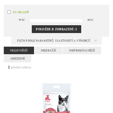
NA SKLADĚ
39
Kč
40
Kč
POLOŽEK K ZOBRAZENÍ:
2
FILTR PODLE PARAMETRŮ, VLASTNOSTÍ A VÝROBCŮ
NEJLEVNĚJŠÍ
NEJDRAŽŠÍ
NEJPRODÁVANĚJŠÍ
ABECEDNĚ
2
položek celkem