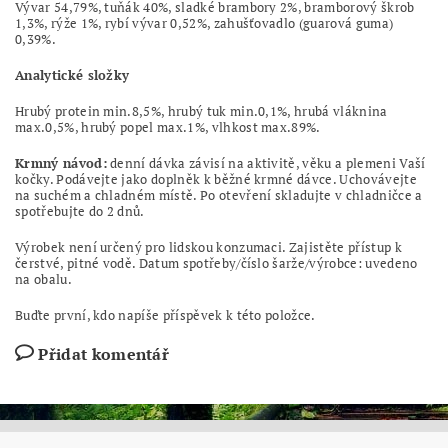
Vývar 54,79%, tuňák 40%, sladké brambory 2%, bramborový škrob
1,3%, rýže 1%, rybí vývar 0,52%, zahušťovadlo (guarová guma)
0,39%.
Analytické složky
Hrubý protein min.8,5%, hrubý tuk min.0,1%, hrubá vláknina
max.0,5%, hrubý popel max.1%, vlhkost max.89%.
Krmný návod:
denní dávka závisí na aktivitě, věku a plemeni Vaší
kočky. Podávejte jako doplněk k běžné krmné dávce. Uchovávejte
na suchém a chladném místě. Po otevření skladujte v chladničce a
spotřebujte do 2 dnů.
Výrobek není určený pro lidskou konzumaci. Zajistěte přístup k
čerstvé, pitné vodě. Datum spotřeby/číslo šarže/výrobce: uvedeno
na obalu.
Buďte první, kdo napíše příspěvek k této položce.
Přidat komentář