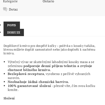
Kategorie
Ontario
Dotaz
POPIS
DISKUZE
Doplňkové krmivo pro dospělé kočky – polévka s kousky tuňáka,
kterou můžete dopřát samostatně nebo jako doplněk k suchému
krmivu.
Výtečný vývar se skutečnými lahodnými kousky masa a se
zeleninou
podporuje denní příjem tekutin a zvyšuje
chutnost běžného krmiva
.
Bezlepková receptura
, vyrobeno z pečlivě vybraných
surovin.
Neobsahuje žádná chemická barviva.
100% garantované složení
- přesně víte, čím svou kočku
krmíte.
Složení