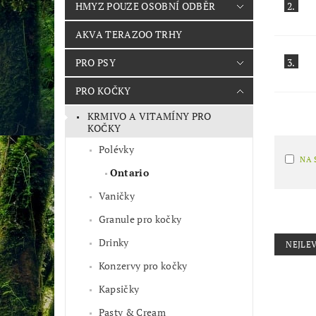
2.
HMYZ POUZE OSOBNÍ ODBĚR
AKVA TERAZOO TRHY
3.
PRO PSY
PRO KOČKY
KRMIVO A VITAMÍNY PRO
KOČKY
Polévky
NA 
Ontario
Vaničky
Granule pro kočky
Drinky
NEJLEV
Konzervy pro kočky
Kapsičky
Pasty & Cream