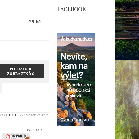
FACEBOOK
29 Kč
POLOŽEK K
ZOBRAZENÍ:
6
1
1
6
ránka
z
-
položek celkem
Kód:
213-3131