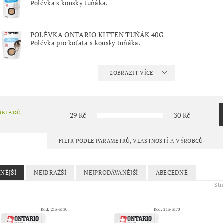
Polévka s kousky tuňáka.
POLÉVKA ONTARIO KITTEN TUŇÁK 40G
Polévka pro koťata s kousky tuňáka.
ZOBRAZIT VÍCE
SKLADĚ
29
Kč
30
Kč
FILTR PODLE PARAMETRŮ, VLASTNOSTÍ A VÝROBCŮ
NĚJŠÍ
NEJDRAŽŠÍ
NEJPRODÁVANĚJŠÍ
ABECEDNĚ
St
Kód:
213-3130
Kód:
213-3170