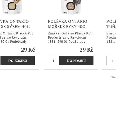
VKA ONTARIO
POLÉVKA ONTARIO
POL
 SE SÝREM 40G
MOŘSKÉ RYBY 40G
TUŇ
a:
Ontario Plaček Pet
Značka:
Ontario Plaček Pet
Znač
ts s.r.o Revoluční
Products s.r.o Revoluční
Produ
290 01 Poděbrady
1381, 290 01 Poděbrady
1381,
29 Kč
29 Kč
St