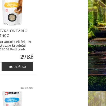
ÉVKA ONTARIO
E 40G
ka:
Ontario Plaček Pet
cts s.r.o Revoluční
 290 01 Poděbrady
29 Kč
Kód:
213-3171