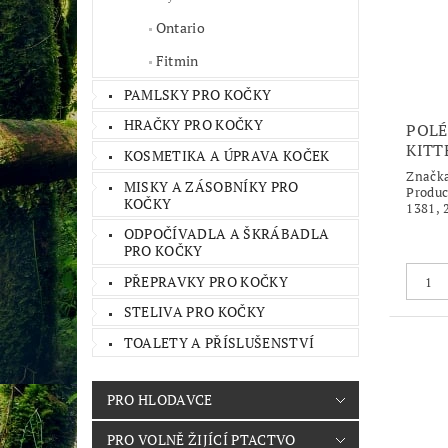
Ontario
Fitmin
PAMLSKY PRO KOČKY
HRAČKY PRO KOČKY
POLÉ
KITT
KOSMETIKA A ÚPRAVA KOČEK
Značk
MISKY A ZÁSOBNÍKY PRO
Produc
KOČKY
1381, 
ODPOČÍVADLA A ŠKRÁBADLA
PRO KOČKY
PŘEPRAVKY PRO KOČKY
STELIVA PRO KOČKY
TOALETY A PŘÍSLUŠENSTVÍ
PRO HLODAVCE
PRO VOLNĚ ŽIJÍCÍ PTACTVO