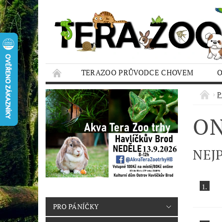
TERAZOO PRŮVODCE CHOVEM
HODNOCENÍ OBCHODU
AQUA TERAZO
P
ON
NEJ
1.
PRO PÁNÍČKY