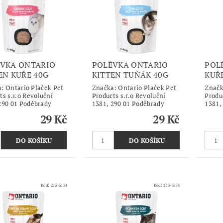
VKA ONTARIO
POLÉVKA ONTARIO
POL
EN KUŘE 40G
KITTEN TUŇÁK 40G
KUŘ
a:
Ontario Plaček Pet
Značka:
Ontario Plaček Pet
Znač
ts s.r.o Revoluční
Products s.r.o Revoluční
Produ
290 01 Poděbrady
1381, 290 01 Poděbrady
1381,
29 Kč
29 Kč
Kód:
213-3134
Kód:
213-3174