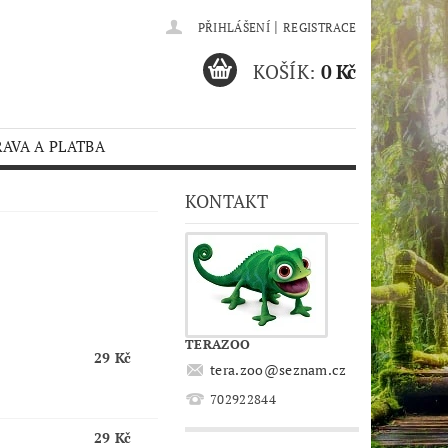
|
PŘIHLÁŠENÍ
REGISTRACE
KOŠÍK:
0 Kč
AVA A PLATBA
KONTAKT
TERAZOO
29 Kč
tera.zoo
@
seznam.cz
702922844
29 Kč