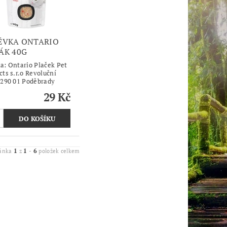
ÉVKA ONTARIO
ÁK 40G
ka:
Ontario Plaček Pet
cts s.r.o Revoluční
 290 01 Poděbrady
29 Kč
1
1
6
ránka
z
-
položek celkem