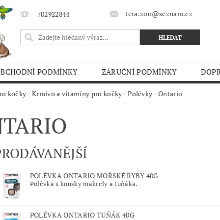
tera.zoo@seznam.cz
702922844
OBCHODNÍ PODMÍNKY
ZÁRUČNÍ PODMÍNKY
DOPR
O TRHY
ro kočky
Krmivo a vitamíny pro kočky
Polévky
Ontario
TARIO
PRODÁVANĚJŠÍ
POLÉVKA ONTARIO MOŘSKÉ RYBY 40G
Polévka s kousky makrely a tuňáka.
POLÉVKA ONTARIO TUŇÁK 40G