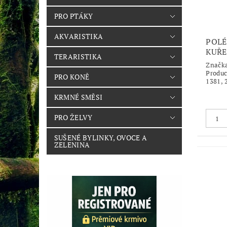
PRO PTÁKY
AKVARISTIKA
POLÉ
KUŘE
TERARISTIKA
Značk
Produc
PRO KONĚ
1381, 
KRMNÉ SMĚSI
PRO ŽELVY
SUŠENÉ BYLINKY, OVOCE A
ZELENINA