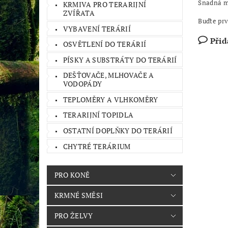
Snadná m
KRMIVA PRO TERARIJNÍ
ZVÍŘATA
Buďte prv
VYBAVENÍ TERÁRIÍ
Přid
OSVĚTLENÍ DO TERÁRIÍ
PÍSKY A SUBSTRÁTY DO TERÁRIÍ
DEŠŤOVAČE, MLHOVAČE A
VODOPÁDY
TEPLOMĚRY A VLHKOMĚRY
TERARIJNÍ TOPIDLA
OSTATNÍ DOPLŇKY DO TERÁRIÍ
CHYTRÉ TERÁRIUM
PRO KONĚ
KRMNÉ SMĚSI
PRO ŽELVY