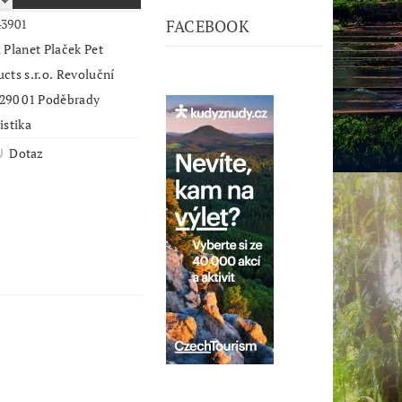
43901
FACEBOOK
 Planet Plaček Pet
cts s.r.o. Revoluční
 290 01 Poděbrady
istika
Dotaz