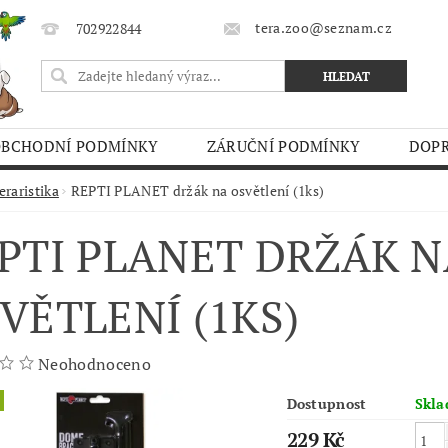
tera.zoo@seznam.cz
702922844
OBCHODNÍ PODMÍNKY
ZÁRUČNÍ PODMÍNKY
DOPR
O TRHY
eraristika
REPTI PLANET držák na osvětlení (1ks)
PTI PLANET DRŽÁK N
VĚTLENÍ (1KS)
Neohodnoceno
Dostupnost
Skl
229 Kč