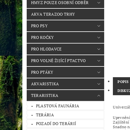
HMYZ POUZE OSOBNÍ ODBĚR
AKVA TERAZOO TRHY
PRO PSY
PRO KOČKY
PRO HLODAVCE
PRO VOLNĚ ŽIJÍCÍ PTACTVO
PRO PTÁKY
POPIS
AKVARISTIKA
DISKU
TERARISTIKA
PLASTOVÁ FAUNÁRIA
Univerzá
TERÁRIA
Upevnění 
Zajištěn
POZADÍ DO TERÁRIÍ
Snadno n