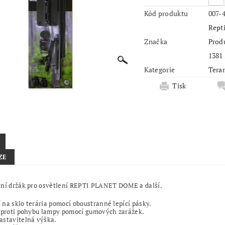
Kód produktu
007-
Repti
Značka
Produ
1381
Kategorie
Terar
Tisk
ZE
lní držák pro osvětlení REPTI PLANET DOME a další.
na sklo terária pomocí oboustranné lepící pásky.
í proti pohybu lampy pomocí gumových zarážek.
astavitelná výška.