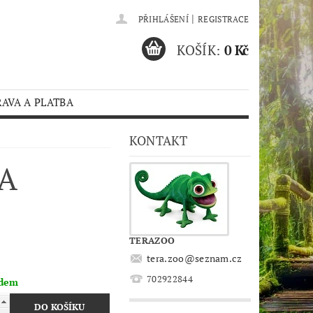
|
PŘIHLÁŠENÍ
REGISTRACE
KOŠÍK:
0 Kč
AVA A PLATBA
KONTAKT
A
TERAZOO
tera.zoo
@
seznam.cz
702922844
adem