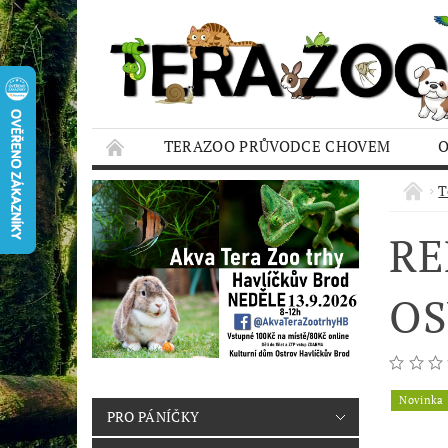
TERAZOO PRŮVODCE CHOVEM
HODNOCENÍ OBCHODU
AQUA TERAZO
T
RE
OS
Novinka
PRO PÁNÍČKY