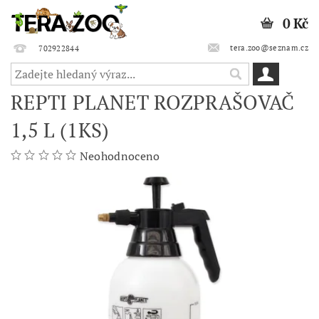
0 Kč
tera.zoo@seznam.cz
702922844
REPTI PLANET ROZPRAŠOVAČ
1,5 L (1KS)
Neohodnoceno