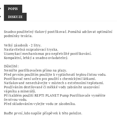
POPIS
DISKUZE
Snadno použitelný tlakový postřikovač. Pomáhá udržovat optimální
podmínky terária.
Velký zásobník - 2 litry.
Nastavitelná rozprašovací tryska.
Uzamykací mechanismus pro nepřetržité postřikování.
Kompaktní, lehký a snadno ovladatelný.
Důležité:
Nemiřte postřikovačem přímo na plazy.
Před prvním použitím použijte k vypláchnutí teplou čistou vodu.
Postřikovač není určen pro použití s chemickými látkami.
Natlakované nenechávejte v místech s extrémními teplotami.
Používáním destilované či měkké vody zabráníte usazování
vápníku a minerálů.
Při každém použití REPTI PLANET Pump Postřikovače vyměňte
čerstvou vodu.
Před skladováním vylejte vodu ze zásobníku.
Buďte první, kdo napíše příspěvek k této položce.