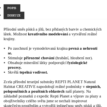
POPIS
DISKUZE
Přírodní směs písků a jílů, bez přidaných barviv a chemických
látek.​ Možnost
kreativního modelování
a vytváření reálné
krajiny.​
Po zaschnutí je vymodelovaná krajina
pevná a nehroutí
se.​
Stimuluje
přirozené chování
(hrabání, hloubení nor).​
Obsahuje minerální látky podporující
fyziologické
procesy.​
Skvělá
tepelná vodivost.​
Zcela přírodní terarijní substráty REPTI PLANET Natural
Habitat CREATIVE napodobují reálné podmínky v
stepních,
polopouštních a pouštních oblastech
naší planety. Na
základně poznatků z expedic Repti Planet a výprav za plazy a
obojživelníky celého světa jsme se nechali inspirovat
skutečným prostředím a vytvořili jedinečnou směs písků a jílů,