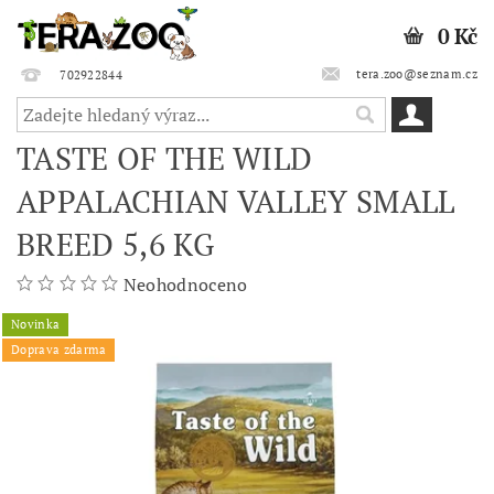
0 Kč
tera.zoo@seznam.cz
702922844
TASTE OF THE WILD
APPALACHIAN VALLEY SMALL
BREED 5,6 KG
Neohodnoceno
Novinka
Doprava zdarma