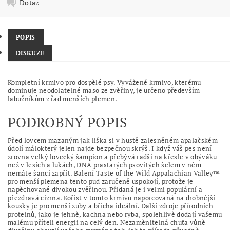
Dotaz
POPIS
DISKUZE
Kompletní krmivo pro dospělé psy. Vyvážené krmivo, kterému
dominuje neodolatelné maso ze zvěřiny, je určeno především
labužníkům z řad menších plemen.
PODROBNÝ POPIS
Před lovcem mazaným jak liška si v hustě zalesněném apalačském
údolí málokterý jelen najde bezpečnou skrýš. I když váš pes není
zrovna velký lovecký šampion a přebývá radši na křesle v obýváku
než v lesích a lukách, DNA prastarých psovitých šelem v něm
nemáte šanci zapřít. Balení Taste of the Wild Appalachian Valley™
pro menší plemena tento pud zaručeně uspokojí, protože je
napěchované divokou zvěřinou. Přidaná je i velmi populární a
přezdravá cizrna. Kořist v tomto krmivu naporcovaná na drobnější
kousky je pro menší zuby a břicha ideální. Další zdroje přírodních
proteinů, jako je jehně, kachna nebo ryba, spolehlivě dodají vašemu
malému příteli energii na celý den. Nezaměnitelná chuťa vůně