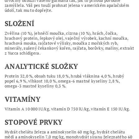
divočiny okouzlí vašeho gurmána tak, jak to příroda původně
zamýšlela. Váš pes touží prohnat jelena v americkém apalačském
údolí, tak mu to dopřejte.
SLOŽENÍ
Zvěřina (10 %), jehněčí moučka, cizrna (10 %), hrách, čočka,
hrachový protein, řepkový olej, vaječný výrobek, kachní moučka,
hrachová mouka, rajčatové výlisky, moučka z mořských ryb,
minerály, sušený čekankový kořen, rajčata, borůvky, maliny, extrakt
z Yucca schidigera.
ANALYTICKÉ SLOŽKY
Protein 32,0 %, obsah tuku 18,0 %, hrubá vláknina 4,0 %, hrubý
popel 6,9 %, vlhkost 10,0 %, omega-6 mastné kyseliny 2,8 %,
omega-3 mastné kyseliny 0,3 %.
VITAMÍNY
Vitamín A 10 000 IU/kg, vitamín D 750 lU/kg, vitamín E 150 IU/kg.
STOPOVÉ PRVKY
Hydrát chelátu železa a aminokyselin 60 mg/kg, hydrát chelátu
mědi a aminokyselin 7,0 mg/kg, monohydrát síranu železnatého 60