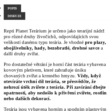
POPIS
DISKUZE
Repti Planet Terárium je určeno jako terarijní nádrž
pro různé druhy živočichů, odpovídajících svou
velikostí danému typu terária. Je vhodné
pro plazy,
obojživelníky, hady, bezobratlé, drobné savce
a
další druhy zvířat.
Pro dostatečné větrání je horní část terária vybavena
kovovým pletivem, které zabraňuje úniku
chovaných zvířat a krmného hmyzu.
Vždy, když
otevíráte vrchní díl terária, se přesvědčte, že
nehrozí útěk zvířete z terária. Při zavírání dbejte
opatrnosti, aby nedošlo k přivření zvířete, rostlin
nebo dalších dekorací.
Terária jsou vybavena horním a spodním plastovým