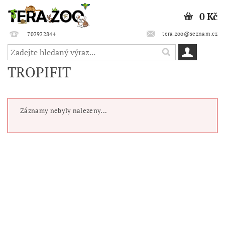
0 Kč
tera.zoo@seznam.cz
702922844
TROPIFIT
Záznamy nebyly nalezeny...