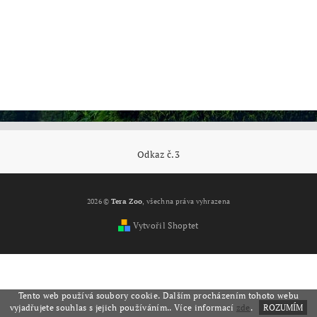
Odkaz č.3
2026 ©
Tera Zoo
, všechna práva vyhrazena
Vytvořil Shoptet
Tento web používá soubory cookie. Dalším procházením tohoto webu
vyjadřujete souhlas s jejich používáním.. Více informací
zde
.
ROZUMÍM