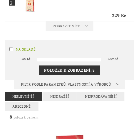
3.
329 Kč
ZOBRAZIT VÍCE
NA SKLADĚ
309
Kč
1299
Kč
POLOŽEK K ZOBRAZENÍ:
8
FILTR PODLE PARAMETRŮ, VLASTNOSTÍ A VÝROBCŮ
NEJLEVNĚJŠÍ
NEJDRAŽŠÍ
NEJPRODÁVANĚJŠÍ
ABECEDNĚ
8
položek celkem