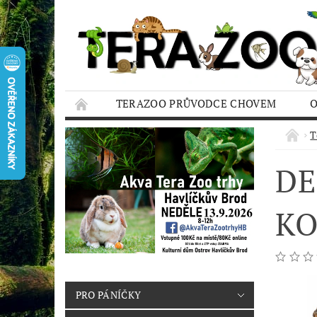
TERAZOO PRŮVODCE CHOVEM
HODNOCENÍ OBCHODU
AQUA TERAZO
T
DE
KO
PRO PÁNÍČKY