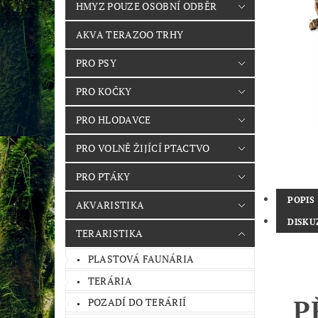
HMYZ POUZE OSOBNÍ ODBĚR
AKVA TERAZOO TRHY
PRO PSY
PRO KOČKY
PRO HLODAVCE
PRO VOLNĚ ŽIJÍCÍ PTACTVO
PRO PTÁKY
POPIS
AKVARISTIKA
DISKU
TERARISTIKA
PLASTOVÁ FAUNÁRIA
TERÁRIA
P
POZADÍ DO TERÁRIÍ