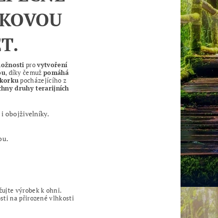
RKOVOU
T.
možnosti
pro
vytvoření
ou
, díky čemuž
pomáhá
 korku
pocházejícího z
hny druhy terarijních
 i obojživelníky.
.
ou.
žujte výrobek k ohni.
sti na přirozené vlhkosti