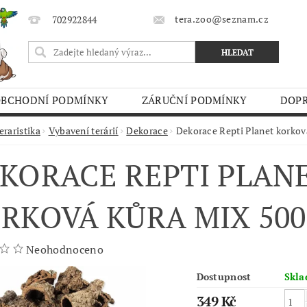
tera.zoo@seznam.cz
702922844
OBCHODNÍ PODMÍNKY
ZÁRUČNÍ PODMÍNKY
DOPR
O TRHY
eraristika
Vybavení terárií
Dekorace
Dekorace Repti Planet korkov
KORACE REPTI PLAN
RKOVÁ KŮRA MIX 50
Neohodnoceno
Dostupnost
Skl
349 Kč