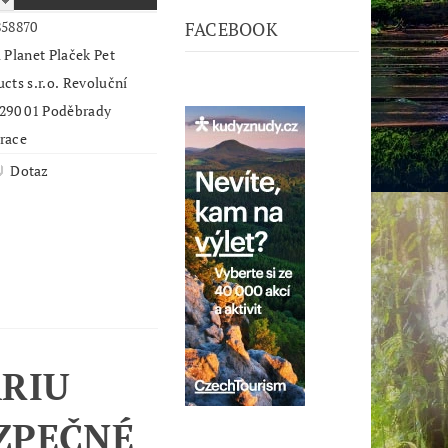
858870
FACEBOOK
 Planet Plaček Pet
cts s.r.o. Revoluční
 290 01 Poděbrady
race
Dotaz
RIU
ZPEČNÉ