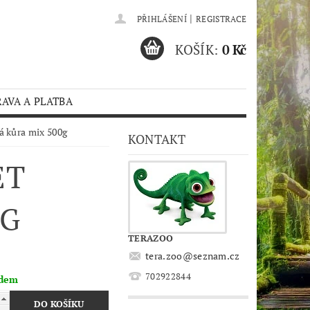
|
PŘIHLÁŠENÍ
REGISTRACE
KOŠÍK:
0 Kč
AVA A PLATBA
á kůra mix 500g
KONTAKT
ET
0G
TERAZOO
tera.zoo
@
seznam.cz
702922844
adem