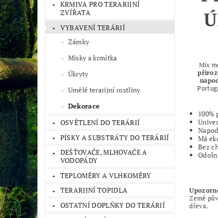
KRMIVA PRO TERARIJNÍ
ZVÍŘATA
Ú
VYBAVENÍ TERÁRIÍ
Zámky
Misky a krmítka
Mix m
přiro
Úkryty
napod
Portug
Umělé terarijní rostliny
Dekorace
100% p
Univer
OSVĚTLENÍ DO TERÁRIÍ
Napodo
PÍSKY A SUBSTRÁTY DO TERÁRIÍ
Má eko
Bez ch
DEŠŤOVAČE, MLHOVAČE A
Odolný
VODOPÁDY
TEPLOMĚRY A VLHKOMĚRY
TERARIJNÍ TOPIDLA
Upozorn
Země půvo
OSTATNÍ DOPLŇKY DO TERÁRIÍ
dřeva.