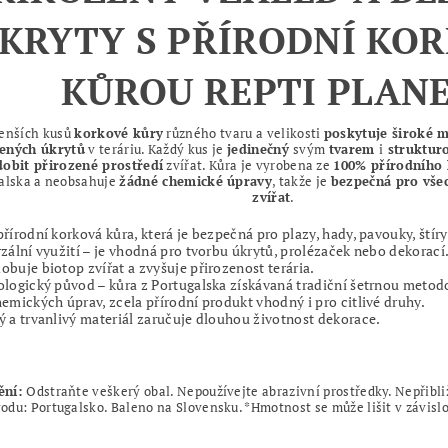
KRYTY S PŘÍRODNÍ KO
KŮROU REPTI PLANE
enších kusů
korkové kůry
různého tvaru a velikosti
poskytuje široké 
zených úkrytů
v teráriu. Každý kus je
jedinečný
svým
tvarem
i
struktur
obit přirozené prostředí
zvířat. Kůra je vyrobena ze
100% přírodního
alska a neobsahuje
žádné chemické úpravy
, takže je
bezpečná pro všec
zvířat
.
řírodní korková kůra, která je bezpečná pro plazy, hady, pavouky, štíry
zální využití – je vhodná pro tvorbu úkrytů, prolézaček nebo dekorací
buje biotop zvířat a zvyšuje přirozenost terária.
logický původ – kůra z Portugalska získávaná tradiční šetrnou metod
emických úprav, zcela přírodní produkt vhodný i pro citlivé druhy.
 a trvanlivý materiál zaručuje dlouhou životnost dekorace.
ění:
Odstraňte veškerý obal. Nepoužívejte abrazivní prostředky. Nepřibli
du: Portugalsko. Baleno na Slovensku. *Hmotnost se může lišit v závislo