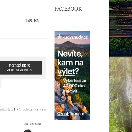
FACEBOOK
249 Kč
POLOŽEK K
ZOBRAZENÍ:
9
1
1
9
ránka
z
-
položek celkem
Kód:
007-53815