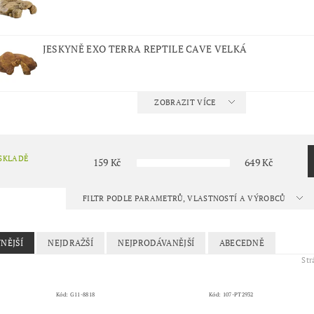
JESKYNĚ EXO TERRA REPTILE CAVE VELKÁ
ZOBRAZIT VÍCE
SKLADĚ
159
Kč
649
Kč
FILTR PODLE PARAMETRŮ, VLASTNOSTÍ A VÝROBCŮ
NĚJŠÍ
NEJDRAŽŠÍ
NEJPRODÁVANĚJŠÍ
ABECEDNĚ
St
Kód:
G11-8818
Kód:
107-PT2932