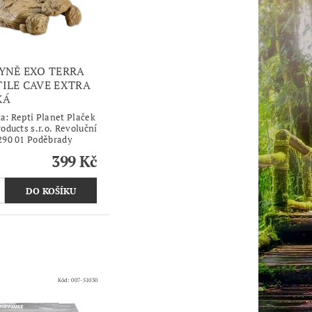
KYNĚ EXO TERRA
TILE CAVE EXTRA
KÁ
ka:
Repti Planet Plaček
oducts s.r.o. Revoluční
290 01 Poděbrady
399 Kč
Kód:
007-51030