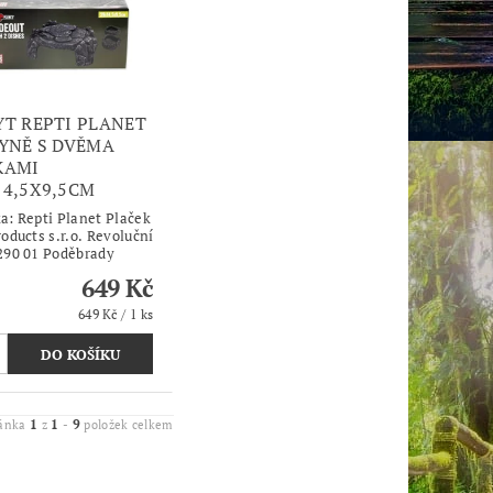
YT REPTI PLANET
KYNĚ S DVĚMA
KAMI
14,5X9,5CM
ka:
Repti Planet Plaček
oducts s.r.o. Revoluční
290 01 Poděbrady
649 Kč
649 Kč / 1 ks
1
1
9
ránka
z
-
položek celkem