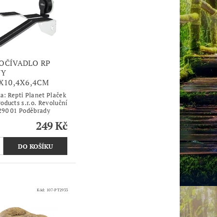
OČÍVADLO RP
VY
8X10,4X6,4CM
ka:
Repti Planet Plaček
oducts s.r.o. Revoluční
290 01 Poděbrady
249 Kč
Kód:
107-PT2933