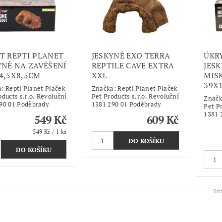
T REPTI PLANET
JESKYNĚ EXO TERRA
ÚKR
YNĚ NA ZAVĚŠENÍ
REPTILE CAVE EXTRA
JES
4,5X8,5CM
XXL
MIS
39X
a:
Repti Planet Plaček
Značka:
Repti Planet Plaček
oducts s.r.o. Revoluční
Pet Products s.r.o. Revoluční
Znač
90 01 Poděbrady
1381 290 01 Poděbrady
Pet Pr
1381 
549 Kč
609 Kč
549 Kč / 1 ks
St