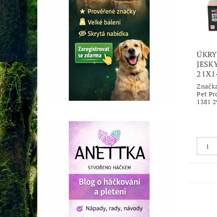
ÚKRY
JESK
21X1
Značk
Pet Pr
1381 2