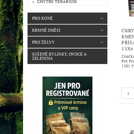
CHYTRÉ TERÁRIUM
PRO KONĚ
ÚKRY
KRMNÉ SMĚSI
KMEN
PŘÍS
PRO ŽELVY
15X6
SUŠENÉ BYLINKY, OVOCE A
Značk
ZELENINA
Pet Pr
1381 2