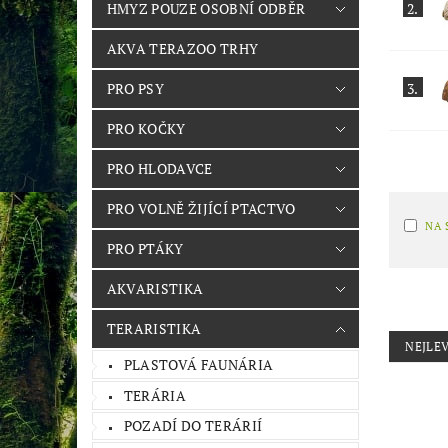
2.
HMYZ POUZE OSOBNÍ ODBĚR
AKVA TERAZOO TRHY
3.
PRO PSY
PRO KOČKY
PRO HLODAVCE
PRO VOLNĚ ŽIJÍCÍ PTACTVO
NA 
PRO PTÁKY
AKVARISTIKA
TERARISTIKA
NEJLEV
PLASTOVÁ FAUNÁRIA
TERÁRIA
POZADÍ DO TERÁRIÍ