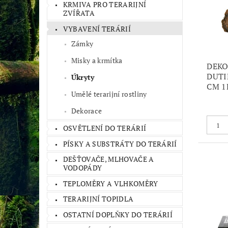
KRMIVA PRO TERARIJNÍ
ZVÍŘATA
VYBAVENÍ TERÁRIÍ
Zámky
Misky a krmítka
DEKO
DUTI
Úkryty
CM 1
Umělé terarijní rostliny
Dekorace
OSVĚTLENÍ DO TERÁRIÍ
PÍSKY A SUBSTRÁTY DO TERÁRIÍ
DEŠŤOVAČE, MLHOVAČE A
VODOPÁDY
TEPLOMĚRY A VLHKOMĚRY
TERARIJNÍ TOPIDLA
OSTATNÍ DOPLŇKY DO TERÁRIÍ