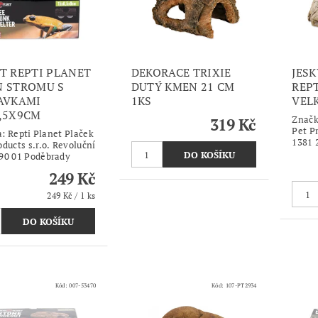
T REPTI PLANET
DEKORACE TRIXIE
JES
 STROMU S
DUTÝ KMEN 21 CM
REP
AVKAMI
1KS
VEL
,5X9CM
Znač
319 Kč
Pet Pr
a:
Repti Planet Plaček
1381 
oducts s.r.o. Revoluční
90 01 Poděbrady
249 Kč
249 Kč / 1 ks
Kód:
007-53470
Kód:
107-PT2934