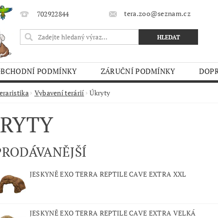
tera.zoo@seznam.cz
702922844
OBCHODNÍ PODMÍNKY
ZÁRUČNÍ PODMÍNKY
DOPR
O TRHY
eraristika
Vybavení terárií
Úkryty
RYTY
PRODÁVANĚJŠÍ
JESKYNĚ EXO TERRA REPTILE CAVE EXTRA XXL
JESKYNĚ EXO TERRA REPTILE CAVE EXTRA VELKÁ