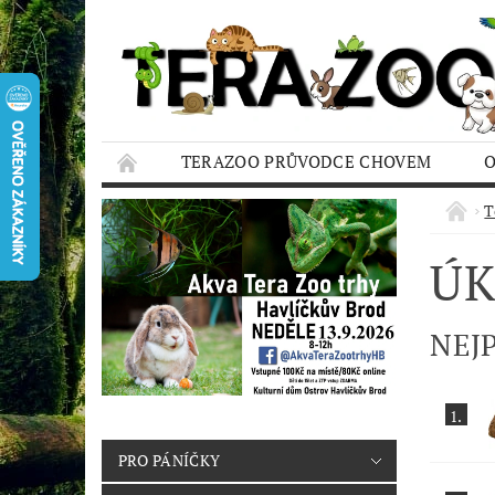
TERAZOO PRŮVODCE CHOVEM
HODNOCENÍ OBCHODU
AQUA TERAZO
T
ÚK
NEJ
1.
PRO PÁNÍČKY