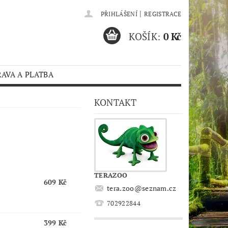
|
PŘIHLÁŠENÍ
REGISTRACE
KOŠÍK:
0 Kč
AVA A PLATBA
KONTAKT
TERAZOO
609 Kč
tera.zoo
@
seznam.cz
702922844
399 Kč