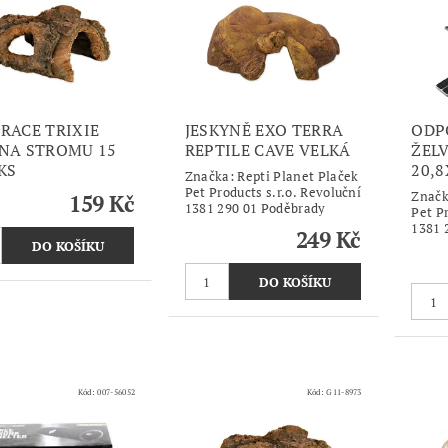
RACE TRIXIE
JESKYNĚ EXO TERRA
ODP
NA STROMU 15
REPTILE CAVE VELKÁ
ŽEL
KS
20,
Značka:
Repti Planet Plaček
Pet Products s.r.o. Revoluční
Znač
159 Kč
1381 290 01 Poděbrady
Pet Pr
1381 
249 Kč
Kód:
007-56052
Kód:
G11-8973