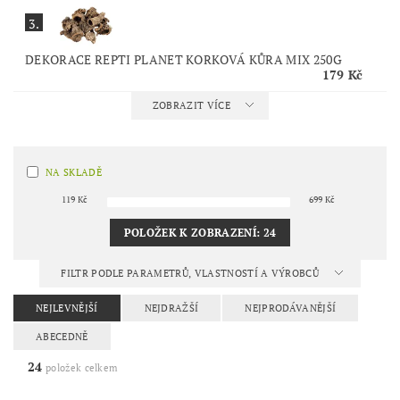
3.
DEKORACE REPTI PLANET KORKOVÁ KŮRA MIX 250G
179 Kč
ZOBRAZIT VÍCE
NA SKLADĚ
119
Kč
699
Kč
POLOŽEK K ZOBRAZENÍ:
24
FILTR PODLE PARAMETRŮ, VLASTNOSTÍ A VÝROBCŮ
NEJLEVNĚJŠÍ
NEJDRAŽŠÍ
NEJPRODÁVANĚJŠÍ
ABECEDNĚ
24
položek celkem