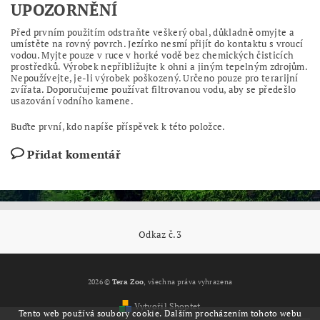
UPOZORNĚNÍ
Před prvním použitím odstraňte veškerý obal, důkladně omyjte a
umístěte na rovný povrch. Jezírko nesmí přijít do kontaktu s vroucí
vodou. Myjte pouze v ruce v horké vodě bez chemických čisticích
prostředků. Výrobek nepřibližujte k ohni a jiným tepelným zdrojům.
Nepoužívejte, je-li výrobek poškozený. Určeno pouze pro terarijní
zvířata. Doporučujeme používat filtrovanou vodu, aby se předešlo
usazování vodního kamene.
Buďte první, kdo napíše příspěvek k této položce.
Přidat komentář
Odkaz č.3
2026 ©
Tera Zoo
, všechna práva vyhrazena
Vytvořil Shoptet
Tento web používá soubory cookie. Dalším procházením tohoto webu