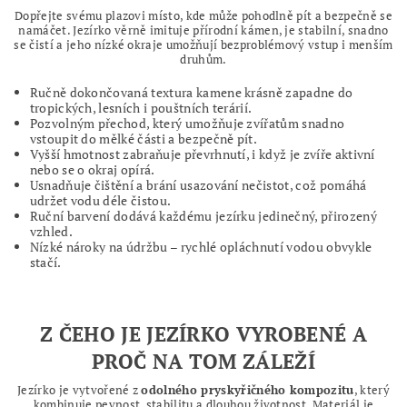
Dopřejte svému plazovi místo, kde může pohodlně pít a bezpečně se
namáčet. Jezírko věrně imituje přírodní kámen, je stabilní, snadno
se čistí a jeho nízké okraje umožňují bezproblémový vstup i menším
druhům.
Ručně dokončovaná textura kamene krásně zapadne do
tropických, lesních i pouštních terárií.
Pozvolným přechod, který umožňuje zvířatům snadno
vstoupit do mělké části a bezpečně pít.
Vyšší hmotnost zabraňuje převrhnutí, i když je zvíře aktivní
nebo se o okraj opírá.
Usnadňuje čištění a brání usazování nečistot, což pomáhá
udržet vodu déle čistou.
Ruční barvení dodává každému jezírku jedinečný, přirozený
vzhled.
Nízké nároky na údržbu – rychlé opláchnutí vodou obvykle
stačí.
Z ČEHO JE JEZÍRKO VYROBENÉ A
PROČ NA TOM ZÁLEŽÍ
Jezírko je vytvořené z
odolného pryskyřičného kompozitu
, který
kombinuje pevnost, stabilitu a dlouhou životnost. Materiál je