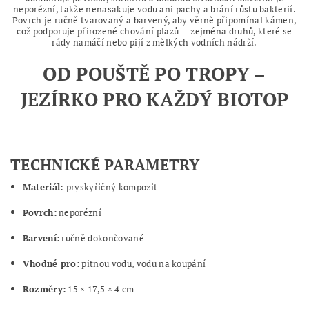
neporézní, takže nenasakuje vodu ani pachy a brání růstu bakterií.
Povrch je ručně tvarovaný a barvený, aby věrně připomínal kámen,
což podporuje přirozené chování plazů — zejména druhů, které se
rády namáčí nebo pijí z mělkých vodních nádrží.
OD POUŠTĚ PO TROPY –
JEZÍRKO PRO KAŽDÝ BIOTOP
TECHNICKÉ PARAMETRY
Materiál:
pryskyřičný kompozit
Povrch:
neporézní
Barvení:
ručně dokončované
Vhodné pro:
pitnou vodu, vodu na koupání
Rozměry:
15 × 17,5 × 4 cm